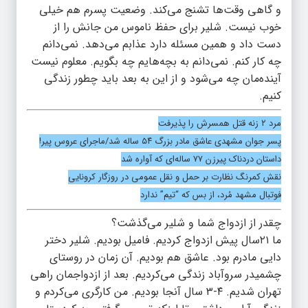
و گاهی وقت‌ها تشنج می‌کند. وضعیت پسرم هم خیلی
خوب نیست. شلیر برای حفظ ناموس من جانش را از
دست داد و همین مسئله دارد عذابم می‌دهد. نمی‌دانم
چه کار کنم. نمی‌دانم به بچه‌هایم چه بگویم. معلوم نیست
آینده‌مان چه می‌شود و از این به بعد باید چطور زندگی
کنیم.
مرد ۲ زنه قتل همسرش را پذیرفت
پسر جوان مشهدی عاشق مادر بزرگ ۵۴ ساله شد/ماجرای عروس پیر!
داستان دردناک پیرزن ۷۷ ساله‌ای که آواره شد
نقش کمرنگ نظارت بر حمل و نقل عمومی در روزگار کرونایی
فوتبال مشهد مُرد، از بس که “تیم” ندارد
چقدر از ازدواج شما و شلیر می‌گذشت؟
ما ۲۱سال پیش ازدواج کردیم. فامیل بودیم. شلیر دختر
دایی مادرم بود. عاشق هم بودیم. آن زمان در روستای
چشمیدر سروآباد زندگی می‌کردیم. بعد از ازدواجمان راهی
تهران شدیم. ۴-۳ سال آنجا بودیم. من کارگری می‌کردم و