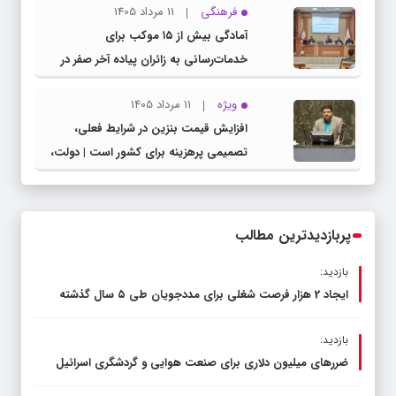
فرهنگی
11 مرداد 1405
مدیرکل آموزش و پرورش خراسان رضوی
آمادگی بیش از ۱۵ موکب برای
خدمات‌رسانی به زائران پیاده آخر صفر در
شهرستان چناران
ویژه
11 مرداد 1405
افزایش قیمت بنزین در شرایط فعلی،
تصمیمی پرهزینه برای کشور است | دولت،
قاچاق سوخت و عوامل اصلی ناترازی را
محدود کند، نه سفره مردم
پربازدیدترین مطالب
بازدید:
ایجاد 2 هزار فرصت شغلی برای مددجویان طی ۵ سال گذشته
بازدید:
ضررهای میلیون دلاری برای صنعت هوایی و گردشگری اسرائیل