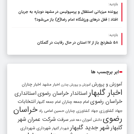
بازدید:
پرونده میزبانی استقلال و پرسپولیس در مشهد دوباره به جریان
افتاد | قفل در‌های ورزشگاه امام رضا(ع) باز می‌شود؟
بازدید:
۵۸ شطرنج‌ باز از ۱۷ استان در حال رقابت در گلمکان
ابر برچسب ها
آموزش و پرورش
اخبار مشهد
اخبار چناران
آموزش و پرورش چنارن
اخبار گلبهار
استاندار خراسان رضوی
استانداری
خراسان رضوی
انتخابات
امام جمعه چناران
امام جمعه گلبهار
خراسان
جهاد کشاورزی
جهاد کشاورزی چناران
حسین امامی راد
رضوی
شرکت عمران شهر
سرقت
دانش آموزان
دهه فجر
شهر جدید گلبهار
گلبهار
شهرداری
شهرداری
شهردار گلبهار