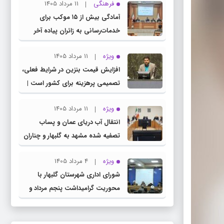
فرهنگی
11 مرداد 1405
کمیسیون آموزش مجلس با مدیرکل
آمادگی بیش از ۱۵ موکب برای
آموزش و پرورش خراسان رضوی
خدمات‌رسانی به زائران پیاده آخر
صفر در شهرستان چناران
ویژه
11 مرداد 1405
افزایش قیمت بنزین در شرایط فعلی،
تصمیمی پرهزینه برای کشور است |
دولت، قاچاق سوخت و عوامل اصلی
ویژه
11 مرداد 1405
ناترازی را محدود کند، نه سفره مردم
انتقال آب دریای عمان و پساب
تصفیه شده مشهد به گلبهار و چناران
برای مصارف صنعتی و کشاورزی |
ویژه
4 مرداد 1405
لزوم تسریع در اجرای پروژه‌های قطار
شورای اداری شهرستان گلبهار با
و آزادراه مشهد- گلبهار- چناران
محوریت گرامیداشت پنجم مرداد و
تجلیل از خادمان عرصه نماز برگزار شد