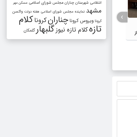
انتظامی شهرستان چناران
مجلس شورای اسلامی
مسکن مهر
مشهد
واکسن
نماینده مجلس شورای اسلامی
هفته دولت
›
کلام
چناران
کرونا
ویروس کرونا
کرونا
تازه
گلبهار
کلام تازه نیوز
گلمکان
ز
کشف اسلحه و ۱۵۲ کیلوگرم مواد مخدر
تأکید 
توسط مرزبانان خراسان رضوی
برای ا
خدمات 