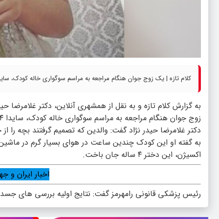
کلام تازه | یک زوج جوان هنگام مراجعه به مراسم سوگواری خاله کودک، سایدا ۴ ساله را که در ماشین خواب بود به جا می گذار
به گزارش کلام تازه و به نقل از همشهری آنلاین، دکتر غلامرضا حی
زوج جوان هنگام مراجعه به مراسم سوگواری خاله کودک، سایدا ۴ ساله را که در ماشین خواب بود جا می گذارند.
دکتر غلامرضا حیدر نژاد گفت: والدین که تصمیم گرفتند بچه را از
به گفته او این کودک چندین ساعت در هوای بسیار گرم در ماشین 
اکسیژن، این دختر ۴ ساله جان باخت.
اخبار ایران و جها
رئیس پزشکی قانونی رامهرمز گفت: نتایج اولیه بررسی های جسد ای