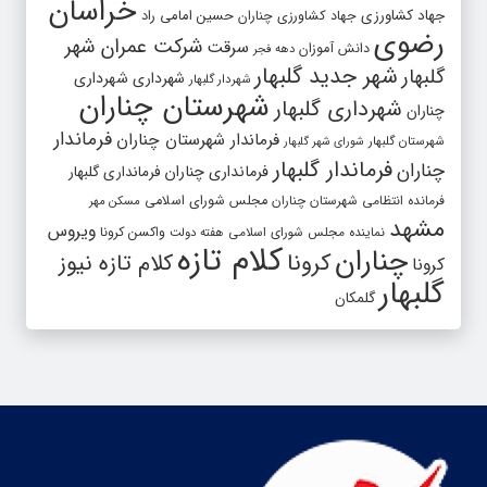
خراسان
جهاد کشاورزی
جهاد کشاورزی چناران
حسین امامی راد
رضوی
شرکت عمران شهر
سرقت
دانش آموزان
دهه فجر
شهر جدید گلبهار
گلبهار
شهرداری
شهرداری
شهردار گلبهار
شهرستان چناران
شهرداری گلبهار
چناران
فرماندار
فرماندار شهرستان چناران
شهرستان گلبهار
شورای شهر گلبهار
فرماندار گلبهار
چناران
فرمانداری چناران
فرمانداری گلبهار
فرمانده انتظامی شهرستان چناران
مجلس شورای اسلامی
مسکن مهر
مشهد
ویروس
واکسن کرونا
نماینده مجلس شورای اسلامی
هفته دولت
کلام تازه
چناران
کرونا
کلام تازه نیوز
کرونا
گلبهار
گلمکان