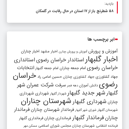
بازدید:
۵۸ شطرنج‌ باز از ۱۷ استان در حال رقابت در گلمکان
ابر برچسب ها
آموزش و پرورش
اخبار مشهد
اخبار چناران
آموزش و پرورش چنارن
اخبار گلبهار
استاندار خراسان رضوی
استانداری
خراسان رضوی
انتخابات
امام جمعه چناران
امام جمعه گلبهار
خراسان
جهاد کشاورزی
جهاد کشاورزی چناران
حسین امامی راد
رضوی
شرکت عمران شهر
سرقت
دانش آموزان
دهه فجر
شهر جدید گلبهار
گلبهار
شهرداری
شهرداری
شهردار گلبهار
شهرستان چناران
شهرداری گلبهار
چناران
فرماندار
فرماندار شهرستان چناران
شهرستان گلبهار
شورای شهر گلبهار
فرماندار گلبهار
چناران
فرمانداری چناران
فرمانداری گلبهار
فرمانده انتظامی شهرستان چناران
مجلس شورای اسلامی
مسکن مهر