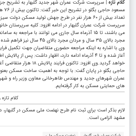
کلام تازه |
سرپرست شرکت عمران شهر جدید گلبهار به تشریح جز
مسعو
تعداد بیش از ۶۰ هزار نفر در طرح جهش تولید مسکن دولت سیزدهم قرار دارند.
سرپرست شرکت عمران گلبهار در ادامه افزود: کلیه سرپرستان خان
می باشند، تا ۱۵ آذرماه سال جاری می توانند با مراجعه
مجرد بالای ۳۵ سال و مردان مجرد بالای ۴۵ سال نیز فراهم شده است.
آغاز شده و تا ۴ آذرماه ادامه دارد، اظهار داشت: پس از 
خواهد گردید.وی افزود: تاکنون فرایند پالایش ۱۸ هزار متقاضی آغاز گردیده و در مراحل مختلف سامانه می باشند.
حاجی بگلو در پایان گفت: با توجه به اهمیت ساخت مسکن بعنو
عمران شهرهای جدید و مهندس طاهرخانی معاون وزیر راه و شهر
های حمایتی مسکن به کار گرفته‌ایم.
کلام تازه 
لازم بذکر است برای ثبت نام طرح نهضت ملی مسکن در گلبهار، دا
مشهد الزامی است.
شرکت عمران شهر گلبهار
نهضت مسکن ملی