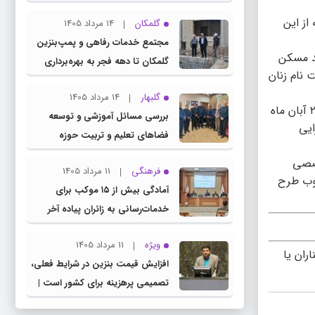
چناران
د که از این
گلمکان
14 مرداد 1405
مجتمع خدمات رفاهی و پمپ‌بنزین
قد مسکن
گلمکان تا دهه فجر به بهره‌برداری
ت نام زنان
می‌رسد
گلبهار
14 مرداد 1405
وی با اشاره به اینکه مراجعه حضوری متقاضیان جهت تکمیل فرایند ثبت نام طرح نهضت ملی مسکن در گلبهار بر اساس حروف الفبا از ۲۹ آبان ماه
بررسی مسائل آموزشی و توسعه
ایی
فضاهای تعلیم و تربیت حوزه
انتخابیه در نشست مشترک عضو
خصصی
فرهنگی
11 مرداد 1405
کمیسیون آموزش مجلس با مدیرکل
لوب طرح
آمادگی بیش از ۱۵ موکب برای
آموزش و پرورش خراسان رضوی
خدمات‌رسانی به زائران پیاده آخر
صفر در شهرستان چناران
ویژه
11 مرداد 1405
ران یا
افزایش قیمت بنزین در شرایط فعلی،
تصمیمی پرهزینه برای کشور است |
دولت، قاچاق سوخت و عوامل اصلی