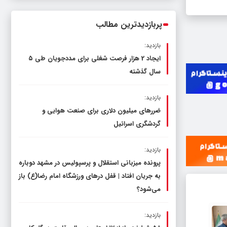
ناترازی را محدود کند، نه سفره مردم
پربازدیدترین مطالب
بازدید:
ایجاد 2 هزار فرصت شغلی برای مددجویان طی ۵
سال گذشته
بازدید:
ضررهای میلیون دلاری برای صنعت هوایی و
گردشگری اسرائیل
بازدید:
پرونده میزبانی استقلال و پرسپولیس در مشهد دوباره
به جریان افتاد | قفل در‌های ورزشگاه امام رضا(ع) باز
می‌شود؟
بازدید: