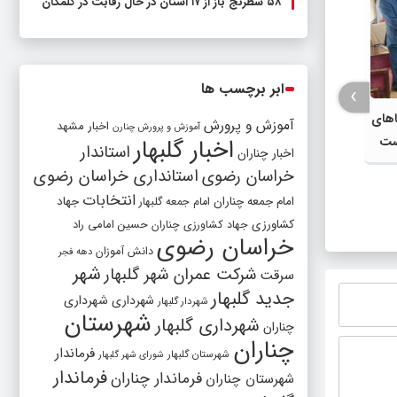
۵۸ شطرنج‌ باز از ۱۷ استان در حال رقابت در گلمکان
ابر برچسب ها
›
اهای
آموزش و پرورش
اخبار مشهد
آموزش و پرورش چنارن
اخبار گلبهار
شست
استاندار
اخبار چناران
 با
خراسان رضوی
استانداری خراسان رضوی
ضوی
افزایش قیمت بنزین در شرایط فعلی،
انتقال
انتخابات
امام جمعه چناران
جهاد
امام جمعه گلبهار
تصمیمی پرهزینه برای کشور است |
شده مش
کشاورزی
جهاد کشاورزی چناران
حسین امامی راد
دولت، قاچاق سوخت و عوامل اصلی
مصارف 
خراسان رضوی
دانش آموزان
دهه فجر
ناترازی را محدود کند، نه سفره مردم
در اجرا
شهر
شرکت عمران شهر گلبهار
سرقت
گلبهار-
جدید گلبهار
شهرداری
شهرداری
شهردار گلبهار
شهرستان
شهرداری گلبهار
چناران
چناران
فرماندار
شهرستان گلبهار
شورای شهر گلبهار
فرماندار
فرماندار چناران
شهرستان چناران