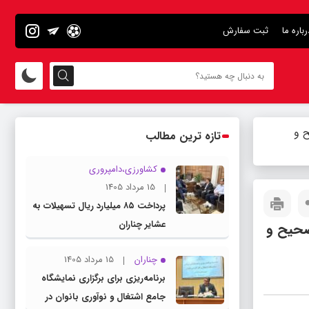
رباره ما
ثبت سفارش
ح و
تازه ترین مطالب
کشاورزی،دامپروری
15 مرداد 1405
پرداخت ۸۵ میلیارد ریال تسهیلات به
عشایر چناران
صحیح و
چناران
15 مرداد 1405
برنامه‌ریزی برای برگزاری نمایشگاه
جامع اشتغال و نوآوری بانوان در