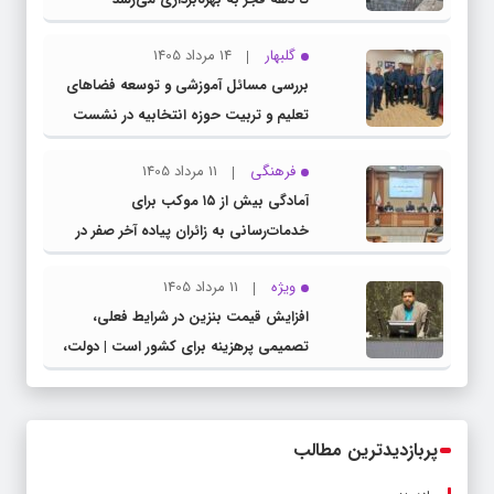
گلبهار
14 مرداد 1405
بررسی مسائل آموزشی و توسعه فضاهای
تعلیم و تربیت حوزه انتخابیه در نشست
مشترک عضو کمیسیون آموزش مجلس با
فرهنگی
11 مرداد 1405
مدیرکل آموزش و پرورش خراسان رضوی
آمادگی بیش از ۱۵ موکب برای
خدمات‌رسانی به زائران پیاده آخر صفر در
شهرستان چناران
ویژه
11 مرداد 1405
افزایش قیمت بنزین در شرایط فعلی،
تصمیمی پرهزینه برای کشور است | دولت،
قاچاق سوخت و عوامل اصلی ناترازی را
محدود کند، نه سفره مردم
پربازدیدترین مطالب