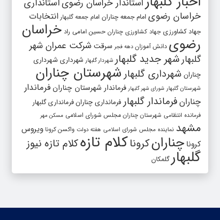
اخبار گلبهار
استاندار خراسان رضوی
استانداری
خراسان رضوی
انتخابات
امام جمعه چناران
امام جمعه گلبهار
خراسان
جهاد کشاورزی
جهاد کشاورزی چناران
حسین امامی راد
رضوی
شرکت عمران شهر
سرقت
دانش آموزان
دهه فجر
شهر جدید گلبهار
گلبهار
شهرداری
شهرداری
شهردار گلبهار
شهرستان چناران
شهرداری گلبهار
چناران
فرماندار
فرماندار شهرستان چناران
شهرستان گلبهار
شورای شهر گلبهار
فرماندار گلبهار
چناران
فرمانداری چناران
فرمانداری گلبهار
فرمانده انتظامی شهرستان چناران
مجلس شورای اسلامی
مسکن مهر
مشهد
ویروس
واکسن کرونا
نماینده مجلس شورای اسلامی
هفته دولت
کلام تازه
چناران
کرونا
کلام تازه نیوز
کرونا
گلبهار
گلمکان