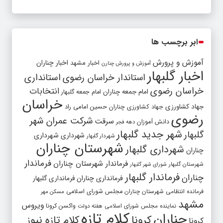
ابر برچسب ها
آموزش و پرورش
اخبار مشهد
اخبار چناران
آموزش و پرورش چنارن
اخبار گلبهار
استاندار خراسان رضوی
استانداری
خراسان رضوی
انتخابات
امام جمعه چناران
امام جمعه گلبهار
خراسان
جهاد کشاورزی
جهاد کشاورزی چناران
حسین امامی راد
رضوی
شرکت عمران شهر
سرقت
دانش آموزان
دهه فجر
شهر جدید گلبهار
گلبهار
شهرداری
شهرداری
شهردار گلبهار
شهرستان چناران
شهرداری گلبهار
چناران
فرماندار
فرماندار شهرستان چناران
شهرستان گلبهار
شورای شهر گلبهار
فرماندار گلبهار
چناران
فرمانداری چناران
فرمانداری گلبهار
فرمانده انتظامی شهرستان چناران
مجلس شورای اسلامی
مسکن مهر
مشهد
ویروس
واکسن کرونا
نماینده مجلس شورای اسلامی
هفته دولت
کلام تازه
چناران
کرونا
کلام تازه نیوز
کرونا