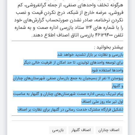
هرگونه تخلف واحد‌های صنفی، از جمله گرانفروشی، کم
فروشی، عرضه خارج از شبکه، درج نکردنِ قیمت و نصب
نکردنِ نرخنامه، صادر نشدن صورتحساب گزارش‌های خود
را با شماره های ۱۲۴ ستاد بازرسی اداره صمت و به شماره
تلفن ۴۶۱۲۹۴۰۰ بازرسی اتاق اصناف اطلاع دهند.
بیشتر بخوانید :
بازرسی و نظارت بر بازار تشدید خواهد شد
برای توسعه واحد‌های تولیدی، تا حد امکان از ظرفیت خالی دیگر
واحد‌ها استفاده شود
پیوستن ۱۱ نفر از بسیجیان به جمع بازرسان صنفی شهرستان‌های چناران
و گلبهار
پیام تبریک رییس اداره صمت شهرستان‌های چناران و گلبهار به مناسبت
اول تیر ماه روز ملی اصناف
تشکیل قرارگاه مشترک خدمت رسانی در گلبهار برای نظارت بر اصناف
اصناف چناران
اصناف گلبهار
بازرسی