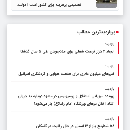
تصمیمی پرهزینه برای کشور است | دولت،
قاچاق سوخت و عوامل اصلی ناترازی را
محدود کند، نه سفره مردم
پربازدیدترین مطالب
بازدید:
ایجاد 2 هزار فرصت شغلی برای مددجویان طی ۵ سال گذشته
بازدید:
ضررهای میلیون دلاری برای صنعت هوایی و گردشگری اسرائیل
بازدید:
پرونده میزبانی استقلال و پرسپولیس در مشهد دوباره به جریان
افتاد | قفل در‌های ورزشگاه امام رضا(ع) باز می‌شود؟
بازدید:
۵۸ شطرنج‌ باز از ۱۷ استان در حال رقابت در گلمکان