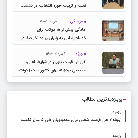
تعلیم و تربیت حوزه انتخابیه در نشست
مشترک عضو کمیسیون آموزش مجلس با
فرهنگی
11 مرداد 1405
مدیرکل آموزش و پرورش خراسان رضوی
آمادگی بیش از ۱۵ موکب برای
خدمات‌رسانی به زائران پیاده آخر صفر در
شهرستان چناران
ویژه
11 مرداد 1405
افزایش قیمت بنزین در شرایط فعلی،
تصمیمی پرهزینه برای کشور است | دولت،
قاچاق سوخت و عوامل اصلی ناترازی را
محدود کند، نه سفره مردم
پربازدیدترین مطالب
بازدید:
ایجاد 2 هزار فرصت شغلی برای مددجویان طی ۵ سال گذشته
بازدید: