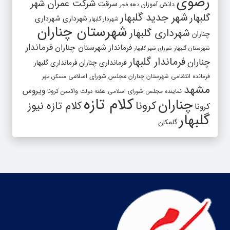
رضوی
شرکت عمران شهر
سرقت
دانش آموزان
دهه فجر
شهر جدید گلبهار
گلبهار
شهرداری
شهرداری
شهردار گلبهار
شهرستان چناران
شهرداری گلبهار
چناران
فرماندار
فرماندار شهرستان چناران
شهرستان گلبهار
شورای شهر گلبهار
فرماندار گلبهار
چناران
فرمانداری چناران
فرمانداری گلبهار
فرمانده انتظامی شهرستان چناران
مجلس شورای اسلامی
مسکن مهر
مشهد
ویروس
واکسن کرونا
نماینده مجلس شورای اسلامی
هفته دولت
کلام تازه
چناران
کرونا
کلام تازه نیوز
کرونا
گلبهار
گلمکان