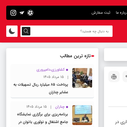
رباره ما
ثبت سفارش
تازه ترین مطالب
کشاورزی،دامپروری
15 مرداد 1405
پرداخت ۸۵ میلیارد ریال تسهیلات به
عشایر چناران
چناران
15 مرداد 1405
برنامه‌ریزی برای برگزاری نمایشگاه
علی‌اف، روزهای ۴ تا ۶ تیرماه سال جاری در
جامع اشتغال و نوآوری بانوان در