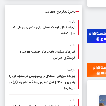
ناترازی را محدود کند، نه سفره مردم
پربازدیدترین مطالب
بازدید:
ایجاد 2 هزار فرصت شغلی برای مددجویان طی ۵
سال گذشته
بازدید:
ضررهای میلیون دلاری برای صنعت هوایی و
گردشگری اسرائیل
بازدید:
پرونده میزبانی استقلال و پرسپولیس در مشهد دوباره
به جریان افتاد | قفل در‌های ورزشگاه امام رضا(ع) باز
می‌شود؟
بازدید: