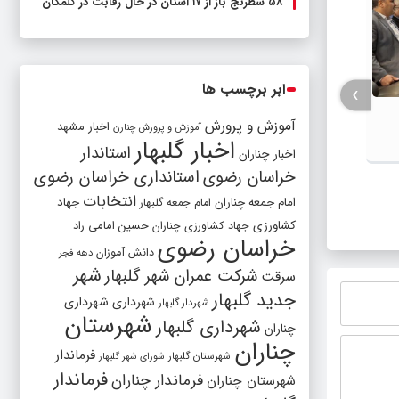
۵۸ شطرنج‌ باز از ۱۷ استان در حال رقابت در گلمکان
›
ابر برچسب ها
آموزش و پرورش
اخبار مشهد
آموزش و پرورش چنارن
اخبار گلبهار
استاندار
اخبار چناران
خراسان رضوی
استانداری خراسان رضوی
احمد میرزاپور برای سومین بار پهلوان
تیم فو
انتخابات
امام جمعه چناران
جهاد
امام جمعه گلبهار
ایران شد
می‌شود
کشاورزی
جهاد کشاورزی چناران
حسین امامی راد
خراسان رضوی
دانش آموزان
دهه فجر
شهر
شرکت عمران شهر گلبهار
سرقت
جدید گلبهار
شهرداری
شهرداری
شهردار گلبهار
شهرستان
شهرداری گلبهار
چناران
چناران
فرماندار
شهرستان گلبهار
شورای شهر گلبهار
فرماندار
فرماندار چناران
شهرستان چناران