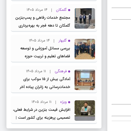
چناران
گلمکان
14 مرداد 1405
مجتمع خدمات رفاهی و پمپ‌بنزین
گلمکان تا دهه فجر به بهره‌برداری
می‌رسد
گلبهار
14 مرداد 1405
بررسی مسائل آموزشی و توسعه
فضاهای تعلیم و تربیت حوزه
انتخابیه در نشست مشترک عضو
فرهنگی
11 مرداد 1405
کمیسیون آموزش مجلس با مدیرکل
آمادگی بیش از ۱۵ موکب برای
آموزش و پرورش خراسان رضوی
خدمات‌رسانی به زائران پیاده آخر
صفر در شهرستان چناران
ویژه
11 مرداد 1405
افزایش قیمت بنزین در شرایط فعلی،
تصمیمی پرهزینه برای کشور است |
دولت، قاچاق سوخت و عوامل اصلی