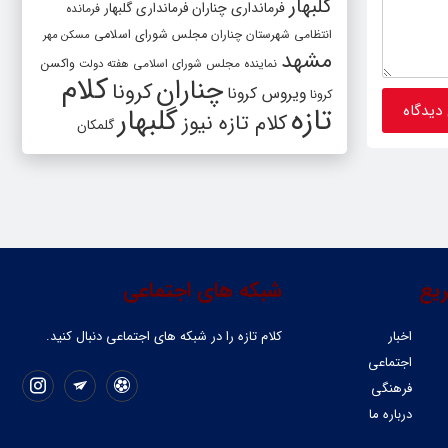
گلبهار
فرمانداری چناران
فرمانداری گلبهار
فرمانده
انتظامی شهرستان چناران
مجلس شورای اسلامی
مسکن مهر
مشهد
واکسن
نماینده مجلس شورای اسلامی
هفته دولت
کلام
چناران
کرونا
ویروس کرونا
کرونا
تازه
گلبهار
کلام تازه نیوز
گلمکان
یع
شبکه های اجتماعی
اخبار
کلام تازه را در شبکه ‌های اجتماعی دنبال کنید.
اجتماعی
فرهنگی
درباره ما