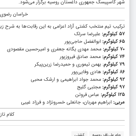
شهر کاسپیسک جمهوری داغستان روسیه برگزار می‌شود.
خراسان رضوی 
ترکیب تیم منتخب کشتی آزاد اعزامی به این رقابت‌ها به شرح زی
۵۷ کیلوگرم:
علیرضا سرلک
۶۵ کیلوگرم:
ابوالفضل حاجی‌پور
۷۰ کیلوگرم:
محمد مهدی یگانه جعفری و امیرحسین مقصودی
۷۴ کیلوگرم:
محمد صادق فیروزپور
۷۹ کیلوگرم
: بهمن تیموری و حمیدرضا زرین‌پیکر
۸۶ کیلوگرم:
هادی وفایی‌پور
۹۲ کیلوگرم:
محمد جواد ابراهیمی و ارشک محبی
۹۷ کیلوگرم:
مجتبی گلیج
۱۲۵ کیلوگرم:
عباس فروتن
مربی:
ابراهیم مهربان، جانعلی خسرونژاد و فرزاد غیبی
کلام تاز
جام علی‌اف روسیه
کشتی