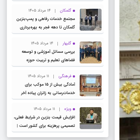
چناران
گلمکان
14 مرداد 1405
مجتمع خدمات رفاهی و پمپ‌بنزین
گلمکان تا دهه فجر به بهره‌برداری
می‌رسد
گلبهار
14 مرداد 1405
بررسی مسائل آموزشی و توسعه
فضاهای تعلیم و تربیت حوزه
انتخابیه در نشست مشترک عضو
فرهنگی
11 مرداد 1405
کمیسیون آموزش مجلس با مدیرکل
آمادگی بیش از ۱۵ موکب برای
آموزش و پرورش خراسان رضوی
خدمات‌رسانی به زائران پیاده آخر
صفر در شهرستان چناران
ویژه
11 مرداد 1405
افزایش قیمت بنزین در شرایط فعلی،
تصمیمی پرهزینه برای کشور است |
دولت، قاچاق سوخت و عوامل اصلی