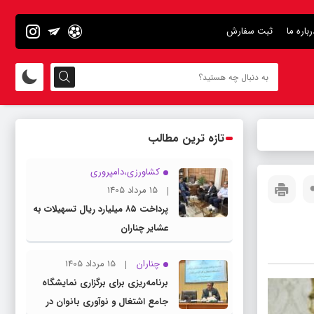
رباره ما
ثبت سفارش
تازه ترین مطالب
کشاورزی،دامپروری
15 مرداد 1405
پرداخت ۸۵ میلیارد ریال تسهیلات به
عشایر چناران
چناران
15 مرداد 1405
برنامه‌ریزی برای برگزاری نمایشگاه
جامع اشتغال و نوآوری بانوان در