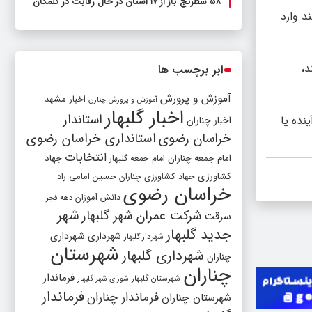
۵۸ شطرنج‌ باز از ۱۷ استان در حال رقابت در گلمکان
د وارد
د،
ابر برچسب ها
آموزش و پرورش
اخبار مشهد
آموزش و پرورش چنارن
اخبار گلبهار
استاندار
نده یا
اخبار چناران
خراسان رضوی
استانداری خراسان رضوی
انتخابات
امام جمعه چناران
جهاد
امام جمعه گلبهار
کشاورزی
جهاد کشاورزی چناران
حسین امامی راد
خراسان رضوی
دانش آموزان
دهه فجر
شهر
شرکت عمران شهر گلبهار
سرقت
جدید گلبهار
شهرداری
شهرداری
شهردار گلبهار
شهرستان
شهرداری گلبهار
چناران
چناران
فرماندار
شهرستان گلبهار
شورای شهر گلبهار
فرماندار
فرماندار چناران
شهرستان چناران