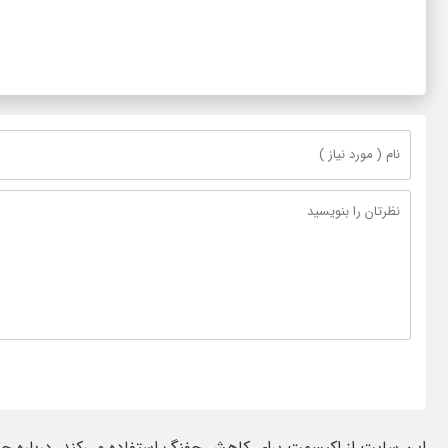
ناترازی را محدود کند، نه سفره مردم
در اجرای پرو
گلبهار- چنار
این سایت از اکیسمت برای کاهش جفنگ استفاده می‌کند.
درباره چ