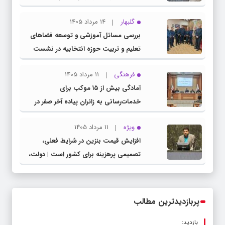
گلبهار
14 مرداد 1405
بررسی مسائل آموزشی و توسعه فضاهای
تعلیم و تربیت حوزه انتخابیه در نشست
مشترک عضو کمیسیون آموزش مجلس با
فرهنگی
11 مرداد 1405
مدیرکل آموزش و پرورش خراسان رضوی
آمادگی بیش از ۱۵ موکب برای
خدمات‌رسانی به زائران پیاده آخر صفر در
شهرستان چناران
ویژه
11 مرداد 1405
افزایش قیمت بنزین در شرایط فعلی،
تصمیمی پرهزینه برای کشور است | دولت،
قاچاق سوخت و عوامل اصلی ناترازی را
محدود کند، نه سفره مردم
پربازدیدترین مطالب
بازدید: