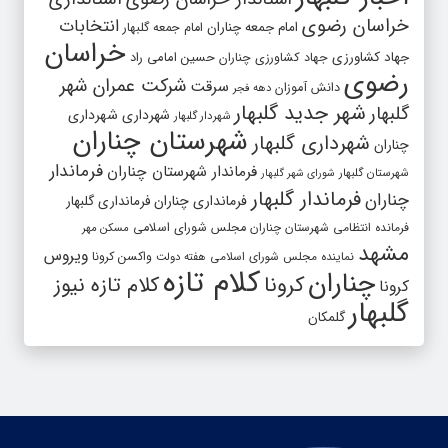
خراسان رضوی
انتخابات
امام جمعه چناران
امام جمعه گلبهار
خراسان
جهاد کشاورزی
جهاد کشاورزی چناران
حسین امامی راد
رضوی
شرکت عمران شهر
سرقت
دانش آموزان
دهه فجر
شهر جدید گلبهار
گلبهار
شهرداری
شهرداری
شهردار گلبهار
شهرستان چناران
شهرداری گلبهار
چناران
فرماندار
فرماندار شهرستان چناران
شهرستان گلبهار
شورای شهر گلبهار
فرماندار گلبهار
چناران
فرمانداری چناران
فرمانداری گلبهار
فرمانده انتظامی شهرستان چناران
مجلس شورای اسلامی
مسکن مهر
مشهد
ویروس
واکسن کرونا
نماینده مجلس شورای اسلامی
هفته دولت
کلام تازه
چناران
کرونا
کلام تازه نیوز
کرونا
گلبهار
گلمکان