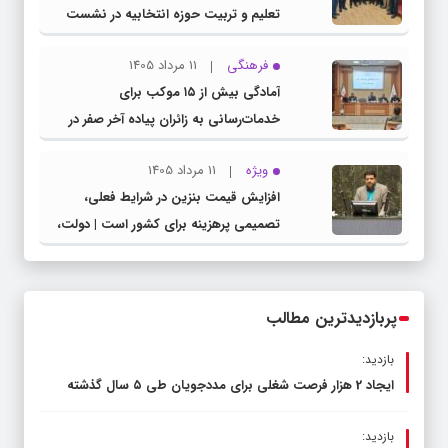
تعلیم و تربیت حوزه انتخابیه در نشست
مشترک عضو کمیسیون آموزش مجلس با
فرهنگی
11 مرداد 1405
مدیرکل آموزش و پرورش خراسان رضوی
آمادگی بیش از ۱۵ موکب برای
خدمات‌رسانی به زائران پیاده آخر صفر در
شهرستان چناران
ویژه
11 مرداد 1405
افزایش قیمت بنزین در شرایط فعلی،
تصمیمی پرهزینه برای کشور است | دولت،
قاچاق سوخت و عوامل اصلی ناترازی را
محدود کند، نه سفره مردم
پربازدیدترین مطالب
بازدید:
ایجاد 2 هزار فرصت شغلی برای مددجویان طی ۵ سال گذشته
بازدید: