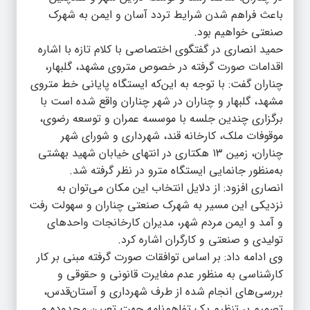
باعث فراهم شدن شرایط تردد آسان و ایمن به شهرک
صنعتی خواهیم بود.
حمید انصاری در گفتگوی اختصاصی با کلام تازه با اشاره
اقدامات صورت گرفته در خصوص متروی مشهد، گلبهار،
چناران گفت: با توجه به این‌که ایستگاه پایانی خط متروی
مشهد، گلبهار و چناران در شهر چناران واقع شده است با
برگزاری چندین جلسه با موسسه عمران و توسعه رضوی،
موقوفات ملک، کارخانه قند، شهرداری و شورای شهر
چناران، زمین ۱۳ هکتاری در انتهای خیابان شهید بهشتی
به‌منظور جانمایی ایستگاه مترو در نظر گرفته شد.
انصاری افزود: از دلایل انتخاب این مکان می‌توان به
نزدیکی این مسیر به شهرک صنعتی چناران و سهولت رفت
و آمد و ایمن مردم شهر، مدیران کارخانجات واحدهای
تولیدی و صنعتی و کارگران اشاره کرد.
وی ادامه داد: بر اساس توافقات صورت گرفته مبنی بر کار
کارشناسی به منظور عدم مغایرت قانونی و حقوقی و
بررسی‌های انجام شده از طرف شهرداری و آستان‌قدس،
تصمیم بر تنظیم یک تفاهم‌نامه جهت تعیین محدوده و