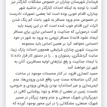
فرماندار شهرستان چناران در خصوص مشکلات کنارگذر نیز
گفت: با توجه به اینکه احداث کنارگذر در حاشیه شهر
چناران، اقدام خوبی بوده است اما بعضی تصورات نادرست
در خصوص عدم ورود مسافر به شهر، باعث کم رنگ شدن
اثرات این اقدام خوب شده است که در این زمینه باید
گفت درصورتی که جذابیت و احساس نیازی برای مسافر
ایجاد نشود قاعدتا مسافر لزومی به ورود به شهر در خود
احساس نخواهد کرد بر همین اساس باید مجموعه
مدیریت شهری چناران شرایطی همچون احداث پارک زیبا،
سایت گردشگری، رستوران و .. را در دستور کار قرار داده تا
با ایجاد جذابیت و رفع نیازهای اولیه مسافرین، آنان به
شهر نیز خواهند آمد.
حمید انصاری افزود: در کنار محسنات موجود در ساخت
کنار گذر، متاسفانه سمت چپ واقع شدن ورودی‌ها، عدم
ایمن‌سازی و غیر استاندارد بودن پل‌های ورودی و خروجی،
نشست زمین در بعضی از نقاط و نبود روشنایی کافی در
دوربرگردان شهرک صنعتی و عدم وجود زیرگذر در مسیر
شهرک صنعتی، مشکلاتی را در این محور بوجود آورده که