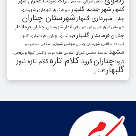
رضوی
شرکت عمران شهر
سرقت
دانش آموزان
دهه فجر
شهر جدید گلبهار
گلبهار
شهرداری
شهرداری
شهردار گلبهار
شهرستان چناران
شهرداری گلبهار
چناران
فرماندار
فرماندار شهرستان چناران
شهرستان گلبهار
شورای شهر گلبهار
فرماندار گلبهار
چناران
فرمانداری چناران
فرمانداری گلبهار
فرمانده انتظامی شهرستان چناران
مجلس شورای اسلامی
مسکن مهر
مشهد
ویروس
واکسن کرونا
نماینده مجلس شورای اسلامی
هفته دولت
کلام تازه
چناران
کرونا
کلام تازه نیوز
کرونا
گلبهار
گلمکان