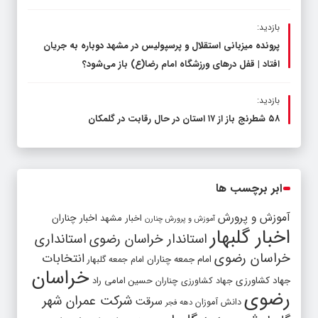
بازدید:
پرونده میزبانی استقلال و پرسپولیس در مشهد دوباره به جریان
افتاد | قفل در‌های ورزشگاه امام رضا(ع) باز می‌شود؟
بازدید:
۵۸ شطرنج‌ باز از ۱۷ استان در حال رقابت در گلمکان
ابر برچسب ها
آموزش و پرورش
اخبار مشهد
اخبار چناران
آموزش و پرورش چنارن
اخبار گلبهار
استاندار خراسان رضوی
استانداری
خراسان رضوی
انتخابات
امام جمعه چناران
امام جمعه گلبهار
خراسان
جهاد کشاورزی
جهاد کشاورزی چناران
حسین امامی راد
رضوی
شرکت عمران شهر
سرقت
دانش آموزان
دهه فجر