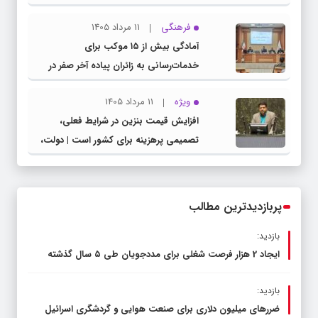
مشترک عضو کمیسیون آموزش مجلس با
فرهنگی
11 مرداد 1405
مدیرکل آموزش و پرورش خراسان رضوی
آمادگی بیش از ۱۵ موکب برای
خدمات‌رسانی به زائران پیاده آخر صفر در
شهرستان چناران
ویژه
11 مرداد 1405
افزایش قیمت بنزین در شرایط فعلی،
تصمیمی پرهزینه برای کشور است | دولت،
قاچاق سوخت و عوامل اصلی ناترازی را
محدود کند، نه سفره مردم
پربازدیدترین مطالب
بازدید:
ایجاد 2 هزار فرصت شغلی برای مددجویان طی ۵ سال گذشته
بازدید:
ضررهای میلیون دلاری برای صنعت هوایی و گردشگری اسرائیل