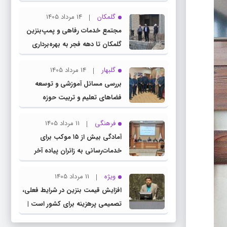
چناران
گلمکان
14 مرداد 1405
مجتمع خدمات رفاهی و پمپ‌بنزین
گلمکان تا دهه فجر به بهره‌برداری
می‌رسد
گلبهار
14 مرداد 1405
بررسی مسائل آموزشی و توسعه
فضاهای تعلیم و تربیت حوزه
انتخابیه در نشست مشترک عضو
فرهنگی
11 مرداد 1405
کمیسیون آموزش مجلس با مدیرکل
آمادگی بیش از ۱۵ موکب برای
آموزش و پرورش خراسان رضوی
خدمات‌رسانی به زائران پیاده آخر
صفر در شهرستان چناران
ویژه
11 مرداد 1405
افزایش قیمت بنزین در شرایط فعلی،
تصمیمی پرهزینه برای کشور است |
دولت، قاچاق سوخت و عوامل اصلی