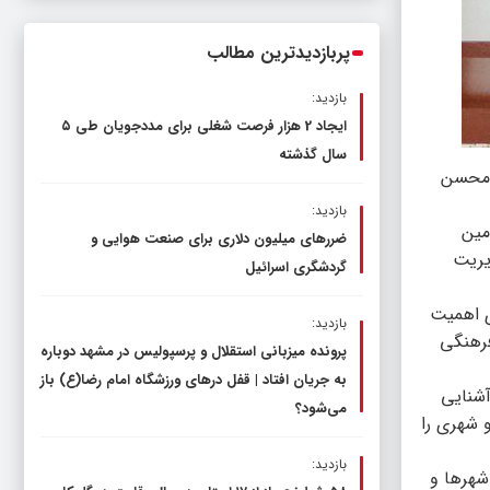
ناترازی را محدود کند، نه سفره مردم
پربازدیدترین مطالب
بازدید:
ایجاد 2 هزار فرصت شغلی برای مددجویان طی ۵
سال گذشته
ریک محسن
بازدید:
مین
ضررهای میلیون دلاری برای صنعت هوایی و
یریت
گردشگری اسرائیل
ی اهمیت
بازدید:
فرهنگی
پرونده میزبانی استقلال و پرسپولیس در مشهد دوباره
به جریان افتاد | قفل در‌های ورزشگاه امام رضا(ع) باز
آشنایی
می‌شود؟
 شهری را
بازدید:
شهرها و