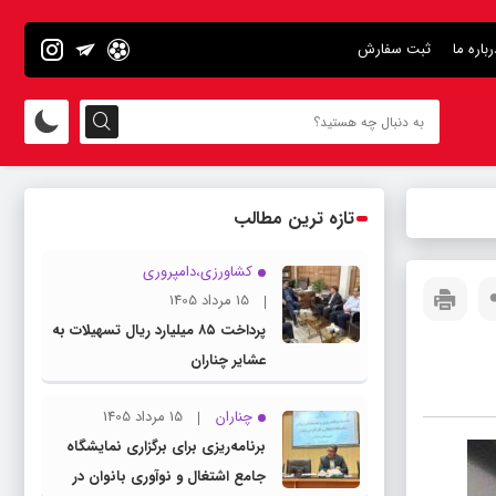
رباره ما
ثبت سفارش
تازه ترین مطالب
کشاورزی،دامپروری
15 مرداد 1405
پرداخت ۸۵ میلیارد ریال تسهیلات به
عشایر چناران
چناران
15 مرداد 1405
برنامه‌ریزی برای برگزاری نمایشگاه
جامع اشتغال و نوآوری بانوان در