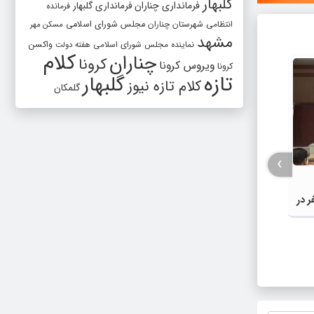
گلبهار
فرمانداری چناران
فرمانداری گلبهار
فرمانده
انتظامی شهرستان چناران
مجلس شورای اسلامی
مسکن مهر
مشهد
واکسن
نماینده مجلس شورای اسلامی
هفته دولت
کلام
چناران
کرونا
ویروس کرونا
کرونا
تازه
گلبهار
کلام تازه نیوز
گلمکان
›
ر در
افزایش قیمت بنزین در شرایط فعلی،
انتقال
تصمیمی پرهزینه برای کشور است |
شده مش
دولت، قاچاق سوخت و عوامل اصلی
مصارف 
ناترازی را محدود کند، نه سفره مردم
در اجرا
گلبهار-