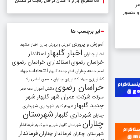
۵۸ شطرنج‌ باز از ۱۷ استان در حال رقابت در گلمکان
ر
و منصور
ابر برچسب ها
آموزش و پرورش
اخبار مشهد
آموزش و پرورش چنارن
اخبار گلبهار
استاندار
اخبار چناران
خراسان رضوی
استانداری خراسان رضوی
انتخابات
امام جمعه چناران
جهاد
امام جمعه گلبهار
کشاورزی
جهاد کشاورزی چناران
حسین امامی راد
خراسان رضوی
دانش آموزان
دهه فجر
شهر
شرکت عمران شهر گلبهار
سرقت
جدید گلبهار
شهرداری
شهرداری
شهردار گلبهار
شهرستان
شهرداری گلبهار
چناران
چناران
فرماندار
شهرستان گلبهار
شورای شهر گلبهار
فرماندار
فرماندار چناران
شهرستان چناران