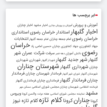
ابر برچسب ها
آموزش و پرورش
اخبار مشهد
اخبار چناران
آموزش و پرورش چنارن
اخبار گلبهار
استاندار خراسان رضوی
استانداری
خراسان رضوی
انتخابات
امام جمعه چناران
امام جمعه گلبهار
خراسان
جهاد کشاورزی
جهاد کشاورزی چناران
حسین امامی راد
رضوی
شرکت عمران شهر
سرقت
دانش آموزان
دهه فجر
شهر جدید گلبهار
گلبهار
شهرداری
شهرداری
شهردار گلبهار
شهرستان چناران
شهرداری گلبهار
چناران
فرماندار
فرماندار شهرستان چناران
شهرستان گلبهار
شورای شهر گلبهار
فرماندار گلبهار
چناران
فرمانداری چناران
فرمانداری گلبهار
فرمانده انتظامی شهرستان چناران
مجلس شورای اسلامی
مسکن مهر
مشهد
ویروس
واکسن کرونا
نماینده مجلس شورای اسلامی
هفته دولت
کلام تازه
چناران
کرونا
کلام تازه نیوز
کرونا