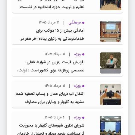
تعلیم و تربیت حوزه انتخابیه در نشست
مشترک عضو کمیسیون آموزش مجلس با
فرهنگی
11 مرداد 1405
مدیرکل آموزش و پرورش خراسان رضوی
آمادگی بیش از ۱۵ موکب برای
خدمات‌رسانی به زائران پیاده آخر صفر در
شهرستان چناران
ویژه
11 مرداد 1405
افزایش قیمت بنزین در شرایط فعلی،
تصمیمی پرهزینه برای کشور است | دولت،
قاچاق سوخت و عوامل اصلی ناترازی را
ویژه
11 مرداد 1405
محدود کند، نه سفره مردم
انتقال آب دریای عمان و پساب تصفیه شده
مشهد به گلبهار و چناران برای مصارف
صنعتی و کشاورزی | لزوم تسریع در اجرای
ویژه
4 مرداد 1405
پروژه‌های قطار و آزادراه مشهد- گلبهار-
شورای اداری شهرستان گلبهار با محوریت
چناران
گرامیداشت پنجم مرداد و تجلیل از خادمان