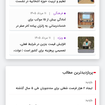
تعلیم و تربیت حوزه انتخابیه در نشست
مشترک عضو کمیسیون آموزش مجلس با
فرهنگی
11 مرداد 1405
مدیرکل آموزش و پرورش خراسان رضوی
آمادگی بیش از ۱۵ موکب برای
خدمات‌رسانی به زائران پیاده آخر صفر در
شهرستان چناران
ویژه
11 مرداد 1405
افزایش قیمت بنزین در شرایط فعلی،
تصمیمی پرهزینه برای کشور است | دولت،
قاچاق سوخت و عوامل اصلی ناترازی را
محدود کند، نه سفره مردم
پربازدیدترین مطالب
بازدید:
ایجاد 2 هزار فرصت شغلی برای مددجویان طی ۵ سال گذشته
بازدید: