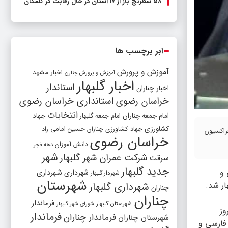
۵۸ شطرنج‌ باز از ۱۷ استان در حال رقابت در گلمکان
ابر برچسب ها
آموزش و پرورش
اخبار مشهد
آموزش و پرورش چنارن
اخبار گلبهار
استاندار
اخبار چناران
خراسان رضوی
استانداری خراسان رضوی
انتخابات
امام جمعه چناران
جهاد
امام جمعه گلبهار
کشاورزی
جهاد کشاورزی چناران
حسین امامی راد
 و فراکسیون
خراسان رضوی
دانش آموزان
دهه فجر
شهر
شرکت عمران شهر گلبهار
سرقت
جدید گلبهار
 و
شهرداری
شهرداری
شهردار گلبهار
شهرستان
ار شد.
شهرداری گلبهار
چناران
چناران
فرماندار
شهرستان گلبهار
شورای شهر گلبهار
شِ ۲۸ اردیبهشت، روز
فرماندار
فرماندار چناران
شهرستان چناران
 فارسی و