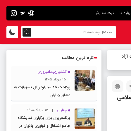
رباره ما
ثبت سفارش
آزاد
تازه ترین مطالب
کشاورزی،دامپروری
15 مرداد 1405
پرداخت ۸۵ میلیارد ریال تسهیلات به
عشایر چناران
سلامی
چناران
15 مرداد 1405
برنامه‌ریزی برای برگزاری نمایشگاه
جامع اشتغال و نوآوری بانوان در