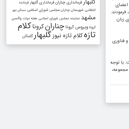
گلبهار
فرمانداری چناران
فرمانداری گلبهار
فرمانده
 اعضای
انتظامی شهرستان چناران
مجلس شورای اسلامی
مسکن مهر
ینیاتور و نگارگری، فرمودند:
مشهد
 زبان
واکسن
نماینده مجلس شورای اسلامی
هفته دولت
کلام
چناران
کرونا
ویروس کرونا
کرونا
تازه
گلبهار
کلام تازه نیوز
گلمکان
 فناوری
: با توجه
 مجموعه،