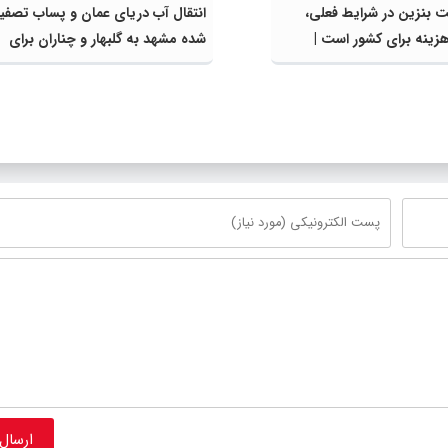
 بنزین در شرایط فعلی،
انتقال آب دریای عمان و پساب تصفی
زینه برای کشور است |
شده مشهد به گلبهار و چناران برای
ق سوخت و عوامل اصلی
مصارف صنعتی و کشاورزی | لزوم تس
محدود کند، نه سفره مردم
در اجرای پروژه‌های قطار و آزادراه م
گلبهار- چناران