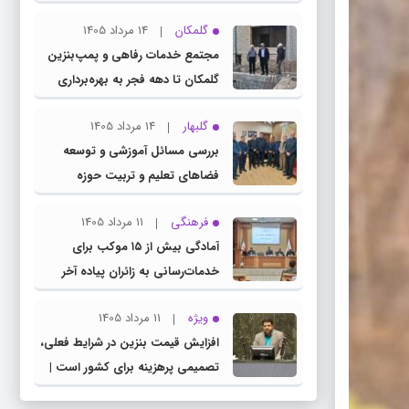
چناران
گلمکان
14 مرداد 1405
مجتمع خدمات رفاهی و پمپ‌بنزین
گلمکان تا دهه فجر به بهره‌برداری
می‌رسد
گلبهار
14 مرداد 1405
بررسی مسائل آموزشی و توسعه
فضاهای تعلیم و تربیت حوزه
انتخابیه در نشست مشترک عضو
فرهنگی
11 مرداد 1405
کمیسیون آموزش مجلس با مدیرکل
آمادگی بیش از ۱۵ موکب برای
آموزش و پرورش خراسان رضوی
خدمات‌رسانی به زائران پیاده آخر
صفر در شهرستان چناران
ویژه
11 مرداد 1405
افزایش قیمت بنزین در شرایط فعلی،
تصمیمی پرهزینه برای کشور است |
دولت، قاچاق سوخت و عوامل اصلی