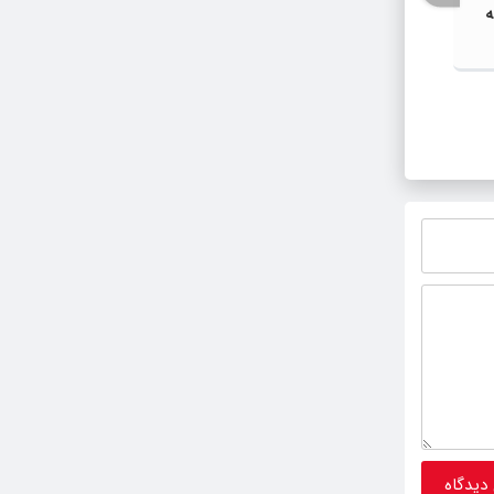
ه
ریع
شهد-
شورای اداری شهرستان گلبهار با محوریت
اجتماع
گرامیداشت پنجم مرداد و تجلیل از
کشور و
خادمان عرصه نماز برگزار شد
ایران 
میان ه