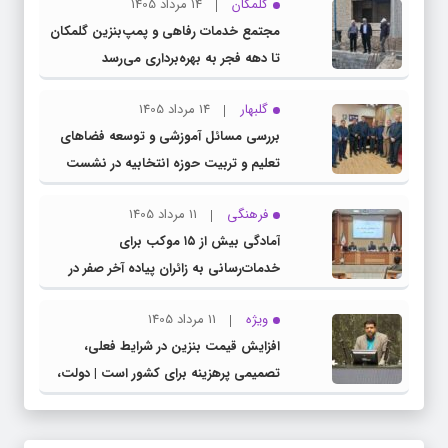
گلمکان
14 مرداد 1405
مجتمع خدمات رفاهی و پمپ‌بنزین گلمکان
تا دهه فجر به بهره‌برداری می‌رسد
گلبهار
14 مرداد 1405
بررسی مسائل آموزشی و توسعه فضاهای
تعلیم و تربیت حوزه انتخابیه در نشست
مشترک عضو کمیسیون آموزش مجلس با
فرهنگی
11 مرداد 1405
مدیرکل آموزش و پرورش خراسان رضوی
آمادگی بیش از ۱۵ موکب برای
خدمات‌رسانی به زائران پیاده آخر صفر در
شهرستان چناران
ویژه
11 مرداد 1405
افزایش قیمت بنزین در شرایط فعلی،
تصمیمی پرهزینه برای کشور است | دولت،
قاچاق سوخت و عوامل اصلی ناترازی را
محدود کند، نه سفره مردم