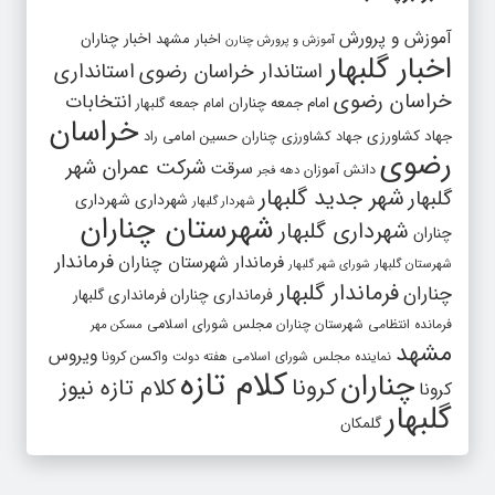
آموزش و پرورش
اخبار مشهد
اخبار چناران
آموزش و پرورش چنارن
اخبار گلبهار
استاندار خراسان رضوی
استانداری
خراسان رضوی
انتخابات
امام جمعه چناران
امام جمعه گلبهار
خراسان
جهاد کشاورزی
جهاد کشاورزی چناران
حسین امامی راد
رضوی
شرکت عمران شهر
سرقت
دانش آموزان
دهه فجر
شهر جدید گلبهار
گلبهار
شهرداری
شهرداری
شهردار گلبهار
شهرستان چناران
شهرداری گلبهار
چناران
فرماندار
فرماندار شهرستان چناران
شهرستان گلبهار
شورای شهر گلبهار
فرماندار گلبهار
چناران
فرمانداری چناران
فرمانداری گلبهار
فرمانده انتظامی شهرستان چناران
مجلس شورای اسلامی
مسکن مهر
مشهد
ویروس
واکسن کرونا
نماینده مجلس شورای اسلامی
هفته دولت
کلام تازه
چناران
کرونا
کلام تازه نیوز
کرونا
گلبهار
گلمکان