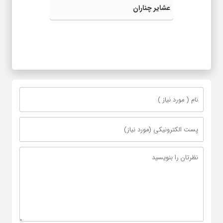
عشایر چناران