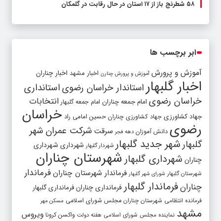
۵۸ شطرنج‌ باز از ۱۷ استان در حال رقابت در گلمکان
ابر برچسب ها
آموزش و پرورش
اخبار مشهد
اخبار چناران
آموزش و پرورش چنارن
اخبار گلبهار
استاندار خراسان رضوی
استانداری
خراسان رضوی
انتخابات
امام جمعه چناران
امام جمعه گلبهار
خراسان
جهاد کشاورزی
جهاد کشاورزی چناران
حسین امامی راد
رضوی
شرکت عمران شهر
سرقت
دانش آموزان
دهه فجر
شهر جدید گلبهار
گلبهار
شهرداری
شهرداری
شهردار گلبهار
شهرستان چناران
شهرداری گلبهار
چناران
فرماندار
فرماندار شهرستان چناران
شهرستان گلبهار
شورای شهر گلبهار
فرماندار گلبهار
چناران
فرمانداری چناران
فرمانداری گلبهار
فرمانده انتظامی شهرستان چناران
مجلس شورای اسلامی
مسکن مهر
مشهد
ویروس
واکسن کرونا
نماینده مجلس شورای اسلامی
هفته دولت