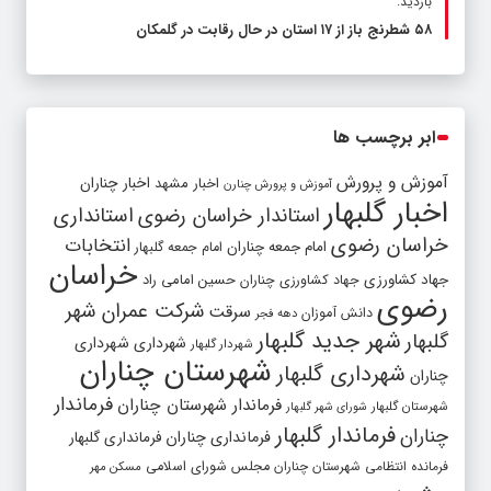
بازدید:
۵۸ شطرنج‌ باز از ۱۷ استان در حال رقابت در گلمکان
ابر برچسب ها
آموزش و پرورش
اخبار مشهد
اخبار چناران
آموزش و پرورش چنارن
اخبار گلبهار
استاندار خراسان رضوی
استانداری
خراسان رضوی
انتخابات
امام جمعه چناران
امام جمعه گلبهار
خراسان
جهاد کشاورزی
جهاد کشاورزی چناران
حسین امامی راد
رضوی
شرکت عمران شهر
سرقت
دانش آموزان
دهه فجر
شهر جدید گلبهار
گلبهار
شهرداری
شهرداری
شهردار گلبهار
شهرستان چناران
شهرداری گلبهار
چناران
فرماندار
فرماندار شهرستان چناران
شهرستان گلبهار
شورای شهر گلبهار
فرماندار گلبهار
چناران
فرمانداری چناران
فرمانداری گلبهار
فرمانده انتظامی شهرستان چناران
مجلس شورای اسلامی
مسکن مهر