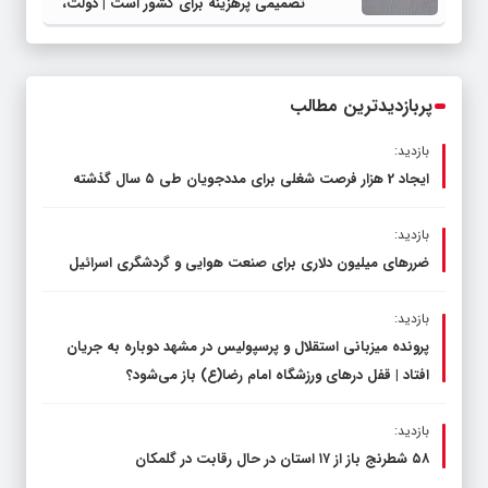
تصمیمی پرهزینه برای کشور است | دولت،
قاچاق سوخت و عوامل اصلی ناترازی را
محدود کند، نه سفره مردم
پربازدیدترین مطالب
بازدید:
ایجاد 2 هزار فرصت شغلی برای مددجویان طی ۵ سال گذشته
بازدید:
ضررهای میلیون دلاری برای صنعت هوایی و گردشگری اسرائیل
بازدید:
پرونده میزبانی استقلال و پرسپولیس در مشهد دوباره به جریان
افتاد | قفل در‌های ورزشگاه امام رضا(ع) باز می‌شود؟
بازدید:
۵۸ شطرنج‌ باز از ۱۷ استان در حال رقابت در گلمکان