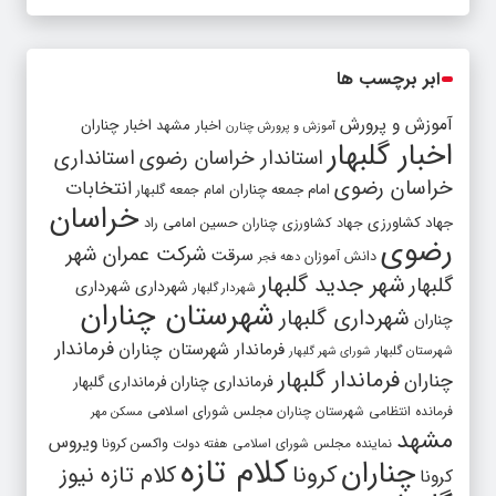
ابر برچسب ها
آموزش و پرورش
اخبار مشهد
اخبار چناران
آموزش و پرورش چنارن
اخبار گلبهار
استاندار خراسان رضوی
استانداری
خراسان رضوی
انتخابات
امام جمعه چناران
امام جمعه گلبهار
خراسان
جهاد کشاورزی
جهاد کشاورزی چناران
حسین امامی راد
رضوی
شرکت عمران شهر
سرقت
دانش آموزان
دهه فجر
شهر جدید گلبهار
گلبهار
شهرداری
شهرداری
شهردار گلبهار
شهرستان چناران
شهرداری گلبهار
چناران
فرماندار
فرماندار شهرستان چناران
شهرستان گلبهار
شورای شهر گلبهار
فرماندار گلبهار
چناران
فرمانداری چناران
فرمانداری گلبهار
فرمانده انتظامی شهرستان چناران
مجلس شورای اسلامی
مسکن مهر
مشهد
ویروس
واکسن کرونا
نماینده مجلس شورای اسلامی
هفته دولت
کلام تازه
چناران
کرونا
کلام تازه نیوز
کرونا