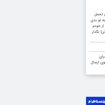
تی تحمل
ه تو بدی
از خودم
ن! نگذار
رای
وی ارسال