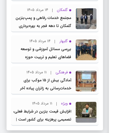
چناران
گلمکان
14 مرداد 1405
مجتمع خدمات رفاهی و پمپ‌بنزین
گلمکان تا دهه فجر به بهره‌برداری
می‌رسد
گلبهار
14 مرداد 1405
بررسی مسائل آموزشی و توسعه
فضاهای تعلیم و تربیت حوزه
انتخابیه در نشست مشترک عضو
فرهنگی
11 مرداد 1405
کمیسیون آموزش مجلس با مدیرکل
آمادگی بیش از ۱۵ موکب برای
آموزش و پرورش خراسان رضوی
خدمات‌رسانی به زائران پیاده آخر
صفر در شهرستان چناران
ویژه
11 مرداد 1405
افزایش قیمت بنزین در شرایط فعلی،
تصمیمی پرهزینه برای کشور است |
دولت، قاچاق سوخت و عوامل اصلی