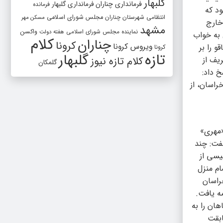
گلبهار
فرمانداری چناران
فرمانداری گلبهار
فرمانده
صبح بود که
انتظامی شهرستان چناران
مجلس شورای اسلامی
مسکن مهر
خارج
مشهد
واکسن
نماینده مجلس شورای اسلامی
هفته دولت
 به خواب
کلام
چناران
کرونا
ویروس کرونا
و را بر
کرونا
تازه
گلبهار
یف از
کلام تازه نیوز
گلمکان
خ داد:
راسان، از
«مهری»
گفت: چند
یسی از
لی درون حمام منزل
راسان
ه یافت.
هان را به
ابقت