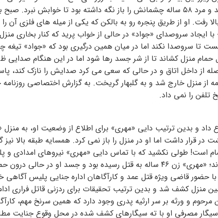
این که هوا روشن شد.هیچ صدایی از طبقه اول ساختمان نمی آمد و مرد ۵۸ ساله چشمانش را باز نگه داشته بود تا خوابش نبرد. 
ا رفت. او از طریق پنجره رو به بالکن که یکی از میله های فلزی آن را 
 با ایجاد سروصدای «جواد» در حالی از خواب پرید که کنار بخاری منزل
ا دستمال بست تا سروصدا نکند اما در میان همین درگیری بود که «جواد» تیغه چاق
 حمام منزل کشاند تا از شر جسد رها شود اما در این هنگام صدایی ظر
فاصله از داخل اتاق و در حالی که سعی می کرد صدایش را نازک کند، پاس
از منزل خارج شد و به گلبهار گریخت. به گزارش اختصاصی روزنامه خ
تلفن را نمی داد.
 داد و بدین ترتیب دایی «مهری» برای اطلاع از وضعیت او، به منزل 
 قرار داشت اما او در منزل را باز نمی کرد. همسایه طبقه بالا نیز 
مام است! طولی نکشید که با تماس دایی «مهری» نیروهای امدادی و پل
راه رسیدند و با گشودن در منزل، با صحنه وحشتناکی روبه رو شدند؛ «مهری» زن ۴۶ ساله به قتل رسیده بود و جسد او در حا
با حضور قاضی ویژه قتل عمد و کارآگاهان اداره جنایی پلیس آگاهی خ
ن منزل کشف شد و بدین ترتیب تحقیقات برای ردزنی قاتل فراری ادام
مرحوم و ورثه بر سر ارثیه پدری وجود دارد که همین سرنخ مهم، کارآگا
ع سیگار مصرفی او با ته سیگارهای کشف شده در محل وقوع جنایت مط