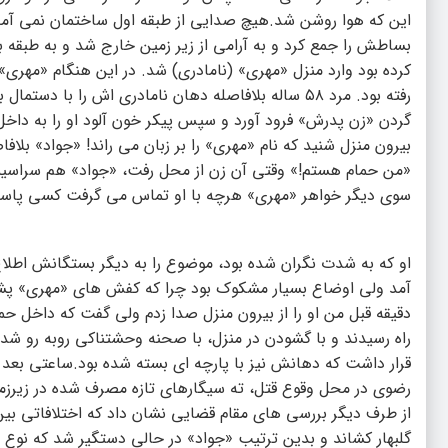
بساطش را جمع کرد و به آرامی از زیر زمین خارج شد و به طبقه بال
کرده بود وارد منزل «مهری» (نامادری) شد. در این هنگام «مهری»
رفته بود. مرد ۵۸ ساله بلافاصله دهان نامادری اش را ب
گردن «زن پدرش» فرود آورد و سپس پیکر خون آلود او را به داخل
بیرون منزل شنید که نام «مهری» را بر زبان می راند! «جواد» بلا
«من حمام هستم!» وقتی آن زن از محل رفت، «جواد» هم سراسیمه 
سوی دیگر خواهر «مهری» هرچه با او تماس می گرفت کسی پاسخ 
او که به شدت نگران شده بود، موضوع را به دیگر بستگانش اطلاع
آمد ولی اوضاع بسیار مشکوک بود چرا که کفش های «مهری» پشت در
دقیقه قبل من او را از بیرون منزل صدا زدم ولی گفت که داخل ح
قرار داشت که دهانش نیز با پارچه ای بسته شده بود.ساعتی بعد 
رضوی در محل وقوع قتل، ته سیگارهای تازه مصرف شده در زیرزمی
از طرف دیگر بررسی های مقام قضایی نشان داد که اختلافاتی بین 
گلبهار کشاند و بدین ترتیب «جواد» در حالی دستگیر شد که نو