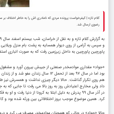
کلام تازه | کیفرخواست پرونده مردی که نامادری اش را به خاطر اختلاف بر سر 
رضوی ارسال شد.
و سپس به آرامی از روی دیوار همسایه به پشت بام منزل ویلایی
پاورچین پاورچین به داخل زیرزمین رفت که به صورت انباری استف
«جواد» مقداری موادمخدر صنعتی از جیبش بیرون آورد و مشغول 
بود اما در سال ۹۷ بعد از تحمل ۱۲ سال ز
هم روی تکرار گذاشت. حالا دیگر چیزی نداشت و همسرش نیز طلاق گر
داد ولی مخارج اعتیادش روز به روز بالا می رفت تا جایی که ب
در آذر سال ۹۹ پدرش به دلیل ابتلا به کرونا از دنیا رفت
کرد. همین موضوع موجب بروز اختلافاتی بین ورثه شده بود و کا
حالا «جواد» در حالی که همچنان موادمخدر مصرف می کرد و درون