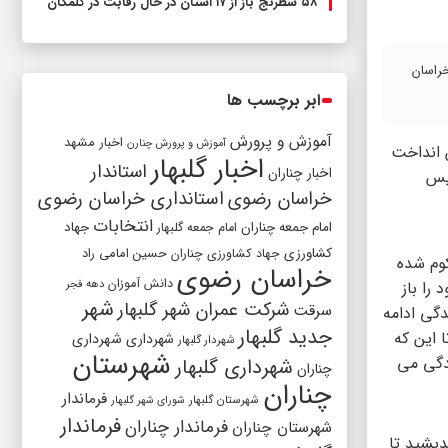
۵۸ شطرنج‌ باز از ۱۷ استان در حال رقابت در گلمکان
خراسان
ابر برچسب ها
آموزش و پرورش
اخبار مشهد
آموزش و پرورش چنارن
 ۱۳ شد. او نگاهی به اطرافش انداخت
اخبار گلبهار
استاندار
اخبار چناران
سپس
خراسان رضوی
استانداری خراسان رضوی
انتخابات
امام جمعه چناران
جهاد
امام جمعه گلبهار
کشاورزی
جهاد کشاورزی چناران
حسین امامی راد
وم شده
خراسان رضوی
دانش آموزان
دهه فجر
د را باز
شهر
شرکت عمران شهر گلبهار
سرقت
دگی ادامه
جدید گلبهار
 این که
شهرداری
شهرداری
شهردار گلبهار
شهرستان
زندگی می
شهرداری گلبهار
چناران
چناران
فرماندار
شهرستان گلبهار
شورای شهر گلبهار
فرماندار
فرماندار چناران
شهرستان چناران
دیشید تا