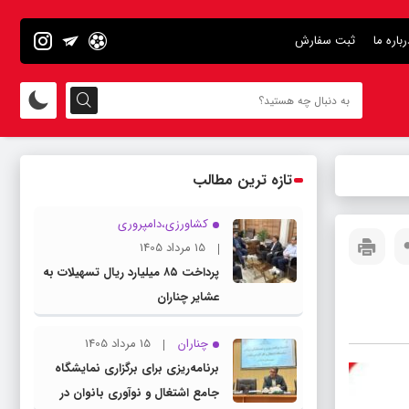
رباره ما
ثبت سفارش
تازه ترین مطالب
کشاورزی،دامپروری
15 مرداد 1405
پرداخت ۸۵ میلیارد ریال تسهیلات به
عشایر چناران
چناران
15 مرداد 1405
برنامه‌ریزی برای برگزاری نمایشگاه
جامع اشتغال و نوآوری بانوان در