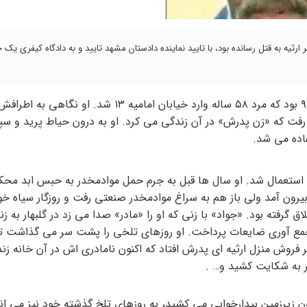
ارثیه به قتل رسانده بود، با تایید نماینده دادستان مشهد تایید و به دادگاه کیفری یک 
به گزارش کلام تازه و به نقل از خراسان، شب بیستم اسفند سال ۹۹ بود که مرد ۵۸ ساله وارد خیابان امامیه
 رفت که «زن پدرش» در آن زندگی می کرد. او به درون حیاط پرید و 
اده می شد.
استعمال شد. او سال ها قبل به جرم حمل موادمخدر به حبس ابد محک
ندان عفو شد و از زندان بیرون آمد ولی باز هم به سراغ موادمخدر صنعتی رفت و روزگار سیاه خو
فته بود. «جواد» با زنی که او را «مادر» صدا می زد در گلبهار به زن
ه جمع آوری ضایعات پرداخت. او روزهای تلخی را پشت سر می گذاشت تا
 و او به فکر فروش منزل ارثیه ای پدرش افتاد که اکنون نامادری اش در آن خانه 
ر به شکایت کشید و… .
 زیرزمین بیدارخوابی می کشید، به روزهای تلخ گذشته خود نیز می ان