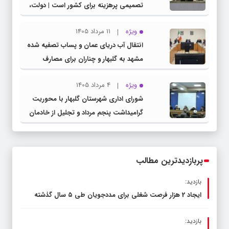
تصمیمی پرهزینه برای کشور است | دولت،
قاچاق سوخت و عوامل اصلی ناترازی را
ویژه
11 مرداد 1405
محدود کند، نه سفره مردم
انتقال آب دریای عمان و پساب تصفیه شده
مشهد به گلبهار و چناران برای مصارف
صنعتی و کشاورزی | لزوم تسریع در اجرای
ویژه
4 مرداد 1405
پروژه‌های قطار و آزادراه مشهد- گلبهار-
شورای اداری شهرستان گلبهار با محوریت
چناران
گرامیداشت پنجم مرداد و تجلیل از خادمان
عرصه نماز برگزار شد
پربازدیدترین مطالب
بازدید:
ایجاد 2 هزار فرصت شغلی برای مددجویان طی ۵ سال گذشته
بازدید: