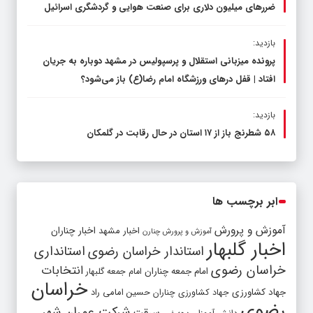
ضررهای میلیون دلاری برای صنعت هوایی و گردشگری اسرائیل
بازدید:
پرونده میزبانی استقلال و پرسپولیس در مشهد دوباره به جریان
افتاد | قفل در‌های ورزشگاه امام رضا(ع) باز می‌شود؟
بازدید:
۵۸ شطرنج‌ باز از ۱۷ استان در حال رقابت در گلمکان
ابر برچسب ها
آموزش و پرورش
اخبار مشهد
اخبار چناران
آموزش و پرورش چنارن
اخبار گلبهار
استاندار خراسان رضوی
استانداری
خراسان رضوی
انتخابات
امام جمعه چناران
امام جمعه گلبهار
خراسان
جهاد کشاورزی
جهاد کشاورزی چناران
حسین امامی راد
رضوی
شرکت عمران شهر
سرقت