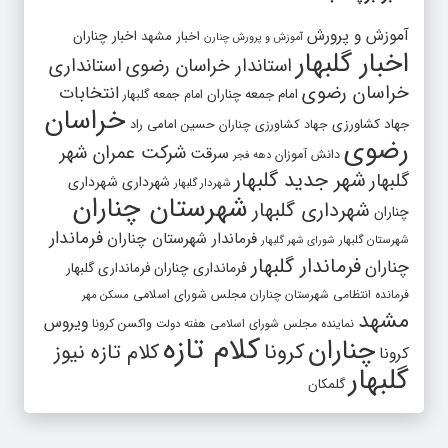
آموزش و پرورش
اخبار مشهد
اخبار چناران
آموزش و پرورش چنارن
اخبار گلبهار
استاندار خراسان رضوی
استانداری
خراسان رضوی
انتخابات
امام جمعه چناران
امام جمعه گلبهار
خراسان
جهاد کشاورزی
جهاد کشاورزی چناران
حسین امامی راد
رضوی
شرکت عمران شهر
سرقت
دانش آموزان
دهه فجر
شهر جدید گلبهار
گلبهار
شهرداری
شهرداری
شهردار گلبهار
شهرستان چناران
شهرداری گلبهار
چناران
فرماندار
فرماندار شهرستان چناران
شهرستان گلبهار
شورای شهر گلبهار
فرماندار گلبهار
چناران
فرمانداری چناران
فرمانداری گلبهار
فرمانده انتظامی شهرستان چناران
مجلس شورای اسلامی
مسکن مهر
مشهد
ویروس
واکسن کرونا
نماینده مجلس شورای اسلامی
هفته دولت
کلام تازه
چناران
کرونا
کلام تازه نیوز
کرونا
گلبهار
گلمکان