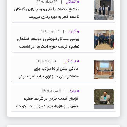
گلمکان
14 مرداد 1405
مجتمع خدمات رفاهی و پمپ‌بنزین گلمکان
تا دهه فجر به بهره‌برداری می‌رسد
گلبهار
14 مرداد 1405
بررسی مسائل آموزشی و توسعه فضاهای
تعلیم و تربیت حوزه انتخابیه در نشست
مشترک عضو کمیسیون آموزش مجلس با
فرهنگی
11 مرداد 1405
مدیرکل آموزش و پرورش خراسان رضوی
آمادگی بیش از ۱۵ موکب برای
خدمات‌رسانی به زائران پیاده آخر صفر در
شهرستان چناران
ویژه
11 مرداد 1405
افزایش قیمت بنزین در شرایط فعلی،
تصمیمی پرهزینه برای کشور است | دولت،
قاچاق سوخت و عوامل اصلی ناترازی را
محدود کند، نه سفره مردم