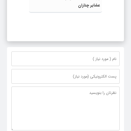
عشایر چناران