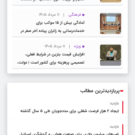
مشترک عضو کمیسیون آموزش مجلس با
فرهنگی
11 مرداد 1405
مدیرکل آموزش و پرورش خراسان رضوی
آمادگی بیش از ۱۵ موکب برای
خدمات‌رسانی به زائران پیاده آخر صفر در
شهرستان چناران
ویژه
11 مرداد 1405
افزایش قیمت بنزین در شرایط فعلی،
تصمیمی پرهزینه برای کشور است | دولت،
قاچاق سوخت و عوامل اصلی ناترازی را
محدود کند، نه سفره مردم
پربازدیدترین مطالب
بازدید:
ایجاد 2 هزار فرصت شغلی برای مددجویان طی ۵ سال گذشته
بازدید:
ضررهای میلیون دلاری برای صنعت هوایی و گردشگری اسرائیل