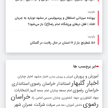
بازدید:
پرونده میزبانی استقلال و پرسپولیس در مشهد دوباره به جریان
افتاد | قفل در‌های ورزشگاه امام رضا(ع) باز می‌شود؟
بازدید:
۵۸ شطرنج‌ باز از ۱۷ استان در حال رقابت در گلمکان
ابر برچسب ها
آموزش و پرورش
اخبار مشهد
اخبار چناران
آموزش و پرورش چنارن
اخبار گلبهار
استاندار خراسان رضوی
استانداری
خراسان رضوی
انتخابات
امام جمعه چناران
امام جمعه گلبهار
خراسان
جهاد کشاورزی
جهاد کشاورزی چناران
حسین امامی راد
رضوی
شرکت عمران شهر
سرقت
دانش آموزان
دهه فجر