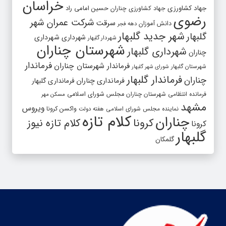
خراسان
جهاد کشاورزی
جهاد کشاورزی چناران
حسین امامی راد
رضوی
شرکت عمران شهر
سرقت
دانش آموزان
دهه فجر
شهر جدید گلبهار
گلبهار
شهرداری
شهرداری
شهردار گلبهار
شهرستان چناران
شهرداری گلبهار
چناران
فرماندار
فرماندار شهرستان چناران
شهرستان گلبهار
شورای شهر گلبهار
فرماندار گلبهار
چناران
فرمانداری چناران
فرمانداری گلبهار
فرمانده انتظامی شهرستان چناران
مجلس شورای اسلامی
مسکن مهر
مشهد
ویروس
واکسن کرونا
نماینده مجلس شورای اسلامی
هفته دولت
کلام تازه
چناران
کرونا
کلام تازه نیوز
کرونا
گلبهار
گلمکان