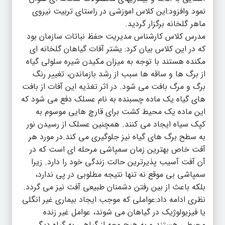
نمود وافزود:این کلاس اموزشی در راستای تربیت نیروی
ماهر گلخانه برگزار گردید.
مدرس کلاس کارشناس مدیریت حفظ نباتات سازمان بود
که در این کلاس بیان کرد: یشتر آفات گیاهان گلخانه ای
مکنده هستند با توجه به میزان مکیدن شیره سلولی گیاه
از برگ ها و ساقه ها سبب از رشد بازماندن، تغییر رنگ
برگ و مرگ بافت می شود. در اثر تغذیه این آفات از بافت
های گیاه یک ماده چسبنده به نام عسلک دفع می شود که
این ماده یک محیط کشت برای قارچ هایی موسوم به
کپک سیاه ایجاد می کنند. همچنین عسلک از رسیدن نور
به سطح برگ های گیاه نیز جلوگیری می کند.در مورد هر
آفت خاص بهترین زمان سمپاشی مرحله ای است که در
آن آفت آسیب پذیرترین حالت زندگی خود را دارد. زیرا
سمپاشی بی موقع نه تنها نتیجه مطلوبی در پی ندارد،
بلکه باعث از بین رفتن دشمنان طبیعی آفت نیز می گردد.
نظری ادامه داد:عواملی که موجب ایجاد بیماری غیر انگلی
یا فیزیولوژیک در گیاهان می شوند، عوامل غیر زنده
محیطی هستند و به هیچ وجه از گیاهی به گیاه دیگر