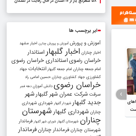
۵۸ شطرنج‌ باز از ۱۷ استان در حال رقابت در گلمکان
ابر برچسب ها
آموزش و پرورش
اخبار مشهد
آموزش و پرورش چنارن
اخبار گلبهار
استاندار
اخبار چناران
خراسان رضوی
استانداری خراسان رضوی
انتخابات
امام جمعه چناران
جهاد
امام جمعه گلبهار
کشاورزی
جهاد کشاورزی چناران
حسین امامی راد
خراسان رضوی
دانش آموزان
دهه فجر
›
شهر
شرکت عمران شهر گلبهار
سرقت
جدید گلبهار
اهای
شهرداری
شهرداری
شهردار گلبهار
شهرستان
شست
شهرداری گلبهار
چناران
چناران
 با
فرماندار
شهرستان گلبهار
شورای شهر گلبهار
ضوی
آمادگی بیش از ۱۵ موکب برای
افزایش
فرماندار
فرماندار چناران
شهرستان چناران
خدمات‌رسانی به زائران پیاده آخر صفر در
تصمیمی