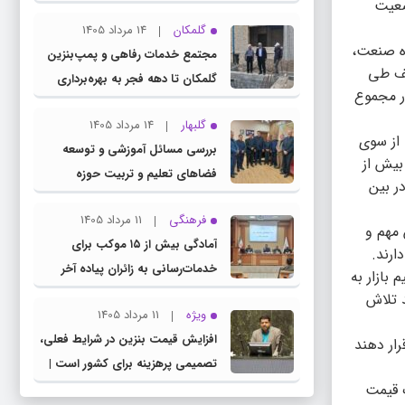
ضعیت
چناران
گلمکان
14 مرداد 1405
ط بازرسان اداره صنعت،
مجتمع خدمات رفاهی و پمپ‌بنزین
ی و غیر صنفی متخلف طی
گلمکان تا دهه فجر به بهره‌برداری
ر مجموع
می‌رسد
گلبهار
14 مرداد 1405
از سوی
بررسی مسائل آموزشی و توسعه
بیش از
فضاهای تعلیم و تربیت حوزه
ر بین
انتخابیه در نشست مشترک عضو
فرهنگی
11 مرداد 1405
کمیسیون آموزش مجلس با مدیرکل
 مهم و
آمادگی بیش از ۱۵ موکب برای
آموزش و پرورش خراسان رضوی
ارند.
خدمات‌رسانی به زائران پیاده آخر
بازار به
صفر در شهرستان چناران
د تلاش
ویژه
11 مرداد 1405
افزایش قیمت بنزین در شرایط فعلی،
رار دهند
تصمیمی پرهزینه برای کشور است |
ک قیمت
دولت، قاچاق سوخت و عوامل اصلی