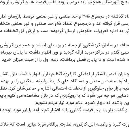
ح شهرستان همچنین به بررسی روند تغییر قیمت ها و گزارشی از و
سپس به موضوع بازرسی‌ها اشاره کرده و بیان داشتند در طی یکماه گذشته در مجموع 305 واحد صنفی و غیر صنفی توس
معدن و تجارت و اتاق اصناف شهرستان چناران مورد نظارت و بازرسی قرار گرفته اند و درمجموع تعداد 15واحد صنف
گی به اداره تعزیرات حکومتی ارسال گردیده است و ارزش کل تخلفات د
ناف در مناطق گردشگری از جمله در روستای اخلمد و همچنین گزارشی 
ندم در مراکز خرید ارائه گردید و وی اظهار داشت تا پایان تیرماه 
دم شده است و تا پایان فصل برداشت، رتبه اول را از حیث میزان خرید د
اران ضمن تشکر از اعضای کارگروه تنظیم بازار اظهار داشت: بازار نقش
ف و اداره صنعت و معدن و دستگاه های ذیربط وظیفه سنگینی را بر عهده د
بازار برای جلوگیری از تخلفات احتمالی اشاره و خاطرنشان کرد: تنظیم 
هایی مواجه می شود که با رویکردی که در بازار مشاهده می کنیم بای
ن باشند که دچار کمبود اقلام مورد نیاز مردم نشویم.
گفت: بازاریان در قیمت گذاری باید اقشار کم درآمد را نیز مورد توجه ق
 صورت گیرد و وظیفه این کارگروه، نظارت براقلام مورد نیازی است که ملا