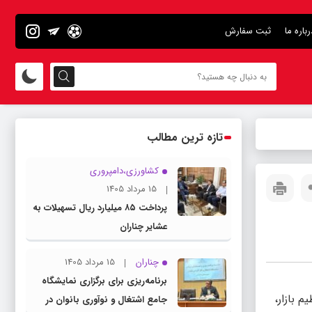
رباره ما
ثبت سفارش
تازه ترین مطالب
کشاورزی،دامپروری
15 مرداد 1405
پرداخت ۸۵ میلیارد ریال تسهیلات به
عشایر چناران
چناران
15 مرداد 1405
برنامه‌ریزی برای برگزاری نمایشگاه
 بازار،
جامع اشتغال و نوآوری بانوان در