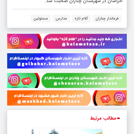
خراسان در شهرستان چناران صحبت شد.
فرماندار چناران
کلام تازه
مدارس
مسئولین
مطالب مرتبط