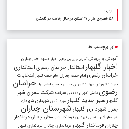
بازدید:
۵۸ شطرنج‌ باز از ۱۷ استان در حال رقابت در گلمکان
ابر برچسب ها
آموزش و پرورش
اخبار مشهد
اخبار چناران
آموزش و پرورش چنارن
اخبار گلبهار
استاندار خراسان رضوی
استانداری
خراسان رضوی
انتخابات
امام جمعه چناران
امام جمعه گلبهار
خراسان
جهاد کشاورزی
جهاد کشاورزی چناران
حسین امامی راد
رضوی
شرکت عمران شهر
سرقت
دانش آموزان
دهه فجر
شهر جدید گلبهار
گلبهار
شهرداری
شهرداری
شهردار گلبهار
شهرستان چناران
شهرداری گلبهار
چناران
فرماندار
فرماندار شهرستان چناران
شهرستان گلبهار
شورای شهر گلبهار
فرماندار گلبهار
چناران
فرمانداری چناران
فرمانداری گلبهار