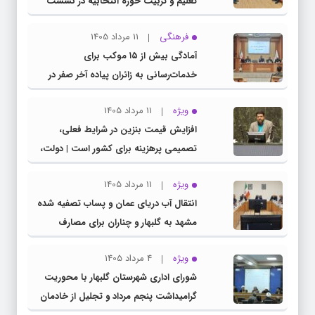
تعلیم و تربیت حوزه انتخابیه در نشست
مشترک عضو کمیسیون آموزش مجلس با
فرهنگی
11 مرداد 1405
مدیرکل آموزش و پرورش خراسان رضوی
آمادگی بیش از ۱۵ موکب برای
خدمات‌رسانی به زائران پیاده آخر صفر در
شهرستان چناران
ویژه
11 مرداد 1405
افزایش قیمت بنزین در شرایط فعلی،
تصمیمی پرهزینه برای کشور است | دولت،
قاچاق سوخت و عوامل اصلی ناترازی را
ویژه
11 مرداد 1405
محدود کند، نه سفره مردم
انتقال آب دریای عمان و پساب تصفیه شده
مشهد به گلبهار و چناران برای مصارف
صنعتی و کشاورزی | لزوم تسریع در اجرای
ویژه
4 مرداد 1405
پروژه‌های قطار و آزادراه مشهد- گلبهار-
شورای اداری شهرستان گلبهار با محوریت
چناران
گرامیداشت پنجم مرداد و تجلیل از خادمان