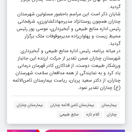
گردید.
شایان ذکر است این مراسم باحضور مسئولین شهرستان
چناران همچون روستانژاد مدیرجهادکشاورزی، شرفخانی
رئیس اداره منابع طبیعی و آبخیزداری، موسی پور رئیس
محیط زیست و پهلوان‌زاده مدیرموقوفات ملک برگزار
گردید.
در میانه برنامه، رئیس اداره منابع طبیعی و آبخیزداری
شهرستان چناران ضمن تقدیر از حرکت ارزنده این جانباز
ورزشکار طبیعت دوست، از فداکاری کادر قهرمان درمانی
یاد کرد و به نمایندگی از همه مدافعان سلامت شهرستان
چناران، از دکتر سعید پریان، ریاست بیمارستان ثامن‌الائمه
(ع) چناران تقدیر نمود.
بیمارستان
بیمارستان ثامن الائمه چناران
بیمارستان چناران
چناران
کلام تازه
منابع طبیعی