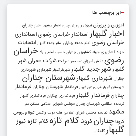
ابر برچسب ها
آموزش و پرورش
اخبار مشهد
اخبار چناران
آموزش و پرورش چنارن
اخبار گلبهار
استاندار خراسان رضوی
استانداری
خراسان رضوی
انتخابات
امام جمعه چناران
امام جمعه گلبهار
خراسان
جهاد کشاورزی
جهاد کشاورزی چناران
حسین امامی راد
رضوی
شرکت عمران شهر
سرقت
دانش آموزان
دهه فجر
شهر جدید گلبهار
گلبهار
شهرداری
شهرداری
شهردار گلبهار
شهرستان چناران
شهرداری گلبهار
چناران
فرماندار
فرماندار شهرستان چناران
شهرستان گلبهار
شورای شهر گلبهار
فرماندار گلبهار
چناران
فرمانداری چناران
فرمانداری گلبهار
فرمانده انتظامی شهرستان چناران
مجلس شورای اسلامی
مسکن مهر
مشهد
ویروس
واکسن کرونا
نماینده مجلس شورای اسلامی
هفته دولت
کلام تازه
چناران
کرونا
کلام تازه نیوز
کرونا
گلبهار
گلمکان