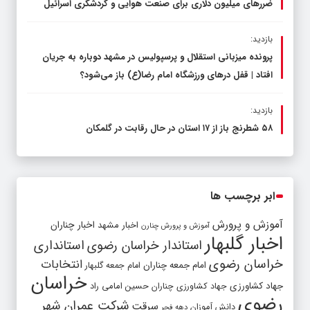
ضررهای میلیون دلاری برای صنعت هوایی و گردشگری اسرائیل
بازدید:
پرونده میزبانی استقلال و پرسپولیس در مشهد دوباره به جریان
افتاد | قفل در‌های ورزشگاه امام رضا(ع) باز می‌شود؟
بازدید:
۵۸ شطرنج‌ باز از ۱۷ استان در حال رقابت در گلمکان
ابر برچسب ها
آموزش و پرورش
اخبار مشهد
اخبار چناران
آموزش و پرورش چنارن
اخبار گلبهار
استاندار خراسان رضوی
استانداری
خراسان رضوی
انتخابات
امام جمعه چناران
امام جمعه گلبهار
خراسان
جهاد کشاورزی
جهاد کشاورزی چناران
حسین امامی راد
رضوی
شرکت عمران شهر
سرقت
دانش آموزان
دهه فجر