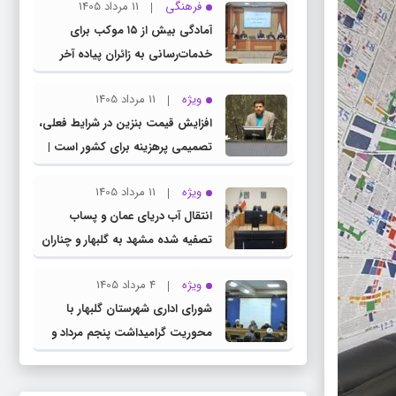
فرهنگی
11 مرداد 1405
کمیسیون آموزش مجلس با مدیرکل
آمادگی بیش از ۱۵ موکب برای
آموزش و پرورش خراسان رضوی
خدمات‌رسانی به زائران پیاده آخر
صفر در شهرستان چناران
ویژه
11 مرداد 1405
افزایش قیمت بنزین در شرایط فعلی،
تصمیمی پرهزینه برای کشور است |
دولت، قاچاق سوخت و عوامل اصلی
ویژه
11 مرداد 1405
ناترازی را محدود کند، نه سفره مردم
انتقال آب دریای عمان و پساب
تصفیه شده مشهد به گلبهار و چناران
برای مصارف صنعتی و کشاورزی |
ویژه
4 مرداد 1405
لزوم تسریع در اجرای پروژه‌های قطار
شورای اداری شهرستان گلبهار با
و آزادراه مشهد- گلبهار- چناران
محوریت گرامیداشت پنجم مرداد و
تجلیل از خادمان عرصه نماز برگزار شد