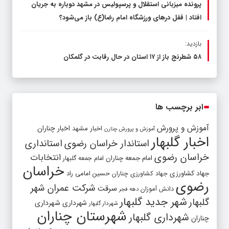
پرونده میزبانی استقلال و پرسپولیس در مشهد دوباره به جریان
افتاد | قفل در‌های ورزشگاه امام رضا(ع) باز می‌شود؟
بازدید:
۵۸ شطرنج‌ باز از ۱۷ استان در حال رقابت در گلمکان
ابر برچسب ها
آموزش و پرورش
اخبار مشهد
اخبار چناران
آموزش و پرورش چنارن
اخبار گلبهار
استاندار خراسان رضوی
استانداری
خراسان رضوی
انتخابات
امام جمعه چناران
امام جمعه گلبهار
خراسان
جهاد کشاورزی
جهاد کشاورزی چناران
حسین امامی راد
رضوی
شرکت عمران شهر
سرقت
دانش آموزان
دهه فجر
شهر جدید گلبهار
گلبهار
شهرداری
شهرداری
شهردار گلبهار
شهرستان چناران
شهرداری گلبهار
چناران