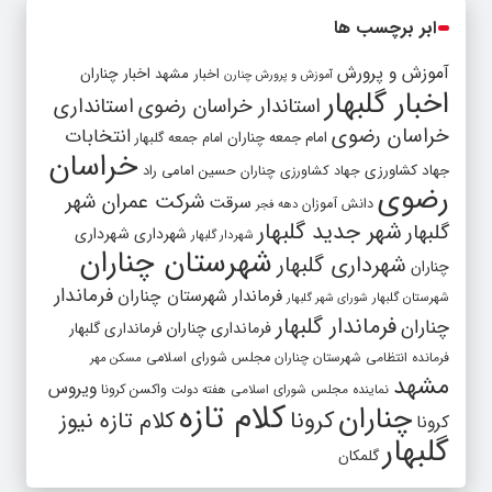
ابر برچسب ها
آموزش و پرورش
اخبار مشهد
اخبار چناران
آموزش و پرورش چنارن
اخبار گلبهار
استاندار خراسان رضوی
استانداری
خراسان رضوی
انتخابات
امام جمعه چناران
امام جمعه گلبهار
خراسان
جهاد کشاورزی
جهاد کشاورزی چناران
حسین امامی راد
رضوی
شرکت عمران شهر
سرقت
دانش آموزان
دهه فجر
شهر جدید گلبهار
گلبهار
شهرداری
شهرداری
شهردار گلبهار
شهرستان چناران
شهرداری گلبهار
چناران
فرماندار
فرماندار شهرستان چناران
شهرستان گلبهار
شورای شهر گلبهار
فرماندار گلبهار
چناران
فرمانداری چناران
فرمانداری گلبهار
فرمانده انتظامی شهرستان چناران
مجلس شورای اسلامی
مسکن مهر
مشهد
ویروس
واکسن کرونا
نماینده مجلس شورای اسلامی
هفته دولت
کلام تازه
چناران
کرونا
کلام تازه نیوز
کرونا
گلبهار
گلمکان