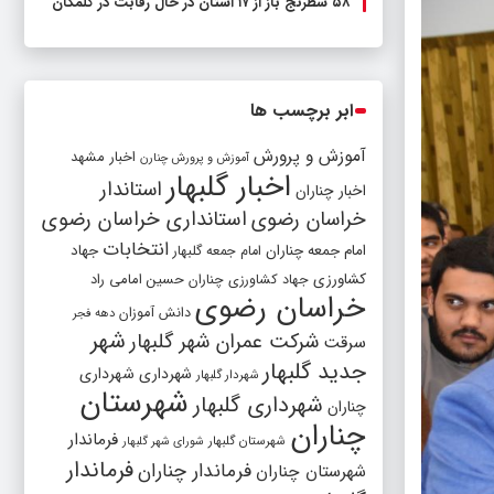
۵۸ شطرنج‌ باز از ۱۷ استان در حال رقابت در گلمکان
ابر برچسب ها
آموزش و پرورش
اخبار مشهد
آموزش و پرورش چنارن
اخبار گلبهار
استاندار
اخبار چناران
خراسان رضوی
استانداری خراسان رضوی
انتخابات
امام جمعه چناران
جهاد
امام جمعه گلبهار
کشاورزی
جهاد کشاورزی چناران
حسین امامی راد
خراسان رضوی
دانش آموزان
دهه فجر
شهر
شرکت عمران شهر گلبهار
سرقت
جدید گلبهار
شهرداری
شهرداری
شهردار گلبهار
شهرستان
شهرداری گلبهار
چناران
چناران
فرماندار
شهرستان گلبهار
شورای شهر گلبهار
فرماندار
فرماندار چناران
شهرستان چناران