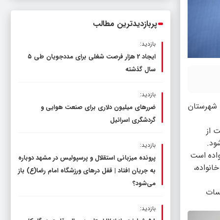
ناترازی را محدود کند، نه سفره مردم
پربازدیدترین مطالب
بازدید:
ایجاد 2 هزار فرصت شغلی برای مددجویان طی ۵
سال گذشته
بازدید:
 شهرستان
ضررهای میلیون دلاری برای صنعت هوایی و
گردشگری اسرائیل
 از
ود.
بازدید:
واده است
پرونده میزبانی استقلال و پرسپولیس در مشهد دوباره
انواده،
به جریان افتاد | قفل در‌های ورزشگاه امام رضا(ع) باز
می‌شود؟
سات
بازدید: