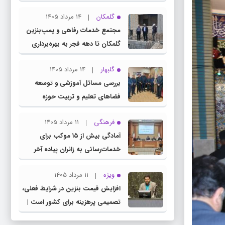
چناران
گلمکان
14 مرداد 1405
مجتمع خدمات رفاهی و پمپ‌بنزین
گلمکان تا دهه فجر به بهره‌برداری
می‌رسد
گلبهار
14 مرداد 1405
بررسی مسائل آموزشی و توسعه
فضاهای تعلیم و تربیت حوزه
انتخابیه در نشست مشترک عضو
فرهنگی
11 مرداد 1405
کمیسیون آموزش مجلس با مدیرکل
آمادگی بیش از ۱۵ موکب برای
آموزش و پرورش خراسان رضوی
خدمات‌رسانی به زائران پیاده آخر
صفر در شهرستان چناران
ویژه
11 مرداد 1405
افزایش قیمت بنزین در شرایط فعلی،
تصمیمی پرهزینه برای کشور است |
دولت، قاچاق سوخت و عوامل اصلی