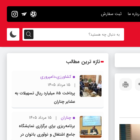
رباره ما
ثبت سفارش
تازه ترین مطالب
کشاورزی،دامپروری
15 مرداد 1405
پرداخت ۸۵ میلیارد ریال تسهیلات به
عشایر چناران
چناران
15 مرداد 1405
برنامه‌ریزی برای برگزاری نمایشگاه
جامع اشتغال و نوآوری بانوان در