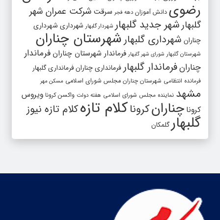
رضوی
شرکت عمران شهر
سرقت
دانش آموزان
دهه فجر
شهر جدید گلبهار
گلبهار
شهرداری
شهرداری
شهردار گلبهار
شهرستان چناران
شهرداری گلبهار
چناران
فرماندار
فرماندار شهرستان چناران
شهرستان گلبهار
شورای شهر گلبهار
فرماندار گلبهار
چناران
فرمانداری چناران
فرمانداری گلبهار
فرمانده انتظامی شهرستان چناران
مجلس شورای اسلامی
مسکن مهر
مشهد
ویروس
واکسن کرونا
نماینده مجلس شورای اسلامی
هفته دولت
کلام تازه
چناران
کرونا
کلام تازه نیوز
کرونا
گلبهار
گلمکان