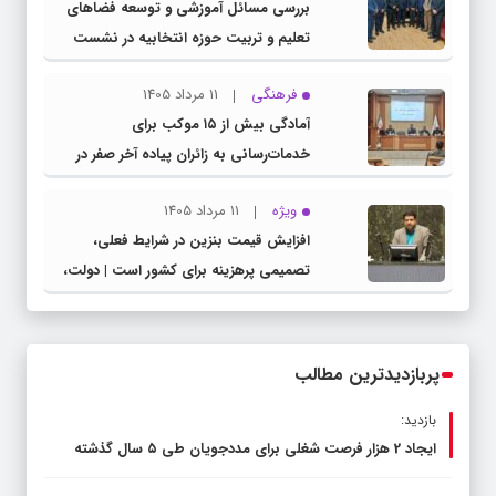
بررسی مسائل آموزشی و توسعه فضاهای
تعلیم و تربیت حوزه انتخابیه در نشست
مشترک عضو کمیسیون آموزش مجلس با
فرهنگی
11 مرداد 1405
مدیرکل آموزش و پرورش خراسان رضوی
آمادگی بیش از ۱۵ موکب برای
خدمات‌رسانی به زائران پیاده آخر صفر در
شهرستان چناران
ویژه
11 مرداد 1405
افزایش قیمت بنزین در شرایط فعلی،
تصمیمی پرهزینه برای کشور است | دولت،
قاچاق سوخت و عوامل اصلی ناترازی را
محدود کند، نه سفره مردم
پربازدیدترین مطالب
بازدید:
ایجاد 2 هزار فرصت شغلی برای مددجویان طی ۵ سال گذشته