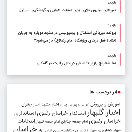
بازدید:
ضررهای میلیون دلاری برای صنعت هوایی و گردشگری اسرائیل
بازدید:
پرونده میزبانی استقلال و پرسپولیس در مشهد دوباره به جریان
افتاد | قفل در‌های ورزشگاه امام رضا(ع) باز می‌شود؟
بازدید:
۵۸ شطرنج‌ باز از ۱۷ استان در حال رقابت در گلمکان
ابر برچسب ها
آموزش و پرورش
اخبار مشهد
اخبار چناران
آموزش و پرورش چنارن
اخبار گلبهار
استاندار خراسان رضوی
استانداری
خراسان رضوی
انتخابات
امام جمعه چناران
امام جمعه گلبهار
خراسان
جهاد کشاورزی
جهاد کشاورزی چناران
حسین امامی راد