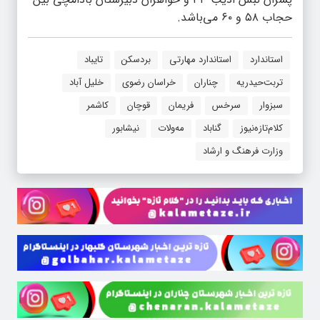
حجاب ٥٨ و ٦٠ می‌باشد.
استاندارد
استاندارد مهارتی
بردسکن
تایباد
تربت‌حیدریه
چناران
خراسان رضوی
خلیل آباد
سبزوار
سرخس
فریمان
قوچان
کاشمر
کلام‌تازه‌نیوز
گناباد
مه‌ولات
نیشابور
وزارت فرهنگ و ارشاد