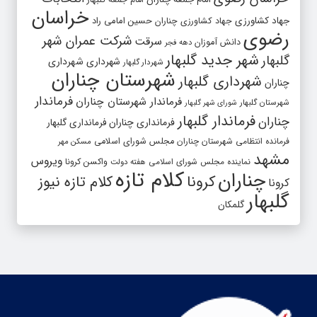
امام جمعه گلبهار
خراسان
جهاد کشاورزی
جهاد کشاورزی چناران
حسین امامی راد
رضوی
شرکت عمران شهر
سرقت
دانش آموزان
دهه فجر
شهر جدید گلبهار
گلبهار
شهرداری
شهرداری
شهردار گلبهار
شهرستان چناران
شهرداری گلبهار
چناران
فرماندار
فرماندار شهرستان چناران
شهرستان گلبهار
شورای شهر گلبهار
فرماندار گلبهار
چناران
فرمانداری چناران
فرمانداری گلبهار
فرمانده انتظامی شهرستان چناران
مجلس شورای اسلامی
مسکن مهر
مشهد
ویروس
واکسن کرونا
نماینده مجلس شورای اسلامی
هفته دولت
کلام تازه
چناران
کرونا
کلام تازه نیوز
کرونا
گلبهار
گلمکان