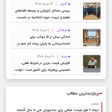
گلبهار
14 مرداد 1405
بررسی مسائل آموزشی و توسعه فضاهای
تعلیم و تربیت حوزه انتخابیه در نشست
مشترک عضو کمیسیون آموزش مجلس با
فرهنگی
11 مرداد 1405
مدیرکل آموزش و پرورش خراسان رضوی
آمادگی بیش از ۱۵ موکب برای
خدمات‌رسانی به زائران پیاده آخر صفر در
شهرستان چناران
ویژه
11 مرداد 1405
افزایش قیمت بنزین در شرایط فعلی،
تصمیمی پرهزینه برای کشور است | دولت،
قاچاق سوخت و عوامل اصلی ناترازی را
محدود کند، نه سفره مردم
پربازدیدترین مطالب
بازدید:
ایجاد 2 هزار فرصت شغلی برای مددجویان طی ۵ سال گذشته