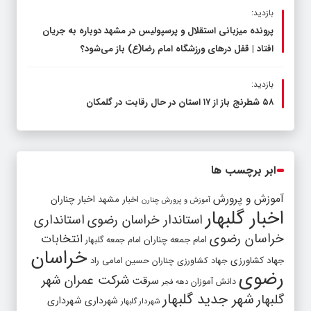
بازدید:
پرونده میزبانی استقلال و پرسپولیس در مشهد دوباره به جریان
افتاد | قفل در‌های ورزشگاه امام رضا(ع) باز می‌شود؟
بازدید:
۵۸ شطرنج‌ باز از ۱۷ استان در حال رقابت در گلمکان
ابر برچسب ها
آموزش و پرورش
اخبار مشهد
اخبار چناران
آموزش و پرورش چنارن
اخبار گلبهار
استاندار خراسان رضوی
استانداری
خراسان رضوی
انتخابات
امام جمعه چناران
امام جمعه گلبهار
خراسان
جهاد کشاورزی
جهاد کشاورزی چناران
حسین امامی راد
رضوی
شرکت عمران شهر
سرقت
دانش آموزان
دهه فجر
شهر جدید گلبهار
گلبهار
شهرداری
شهرداری
شهردار گلبهار