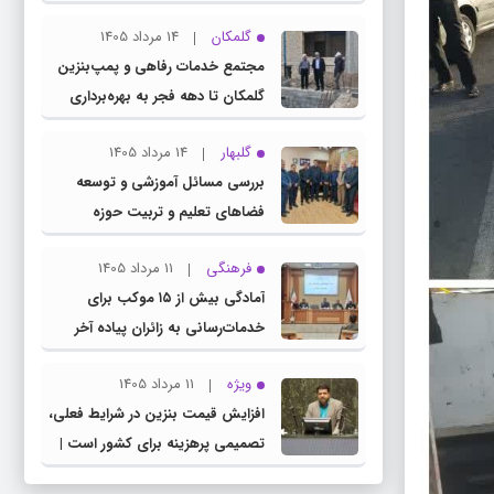
چناران
گلمکان
14 مرداد 1405
مجتمع خدمات رفاهی و پمپ‌بنزین
گلمکان تا دهه فجر به بهره‌برداری
می‌رسد
گلبهار
14 مرداد 1405
بررسی مسائل آموزشی و توسعه
فضاهای تعلیم و تربیت حوزه
انتخابیه در نشست مشترک عضو
فرهنگی
11 مرداد 1405
کمیسیون آموزش مجلس با مدیرکل
آمادگی بیش از ۱۵ موکب برای
آموزش و پرورش خراسان رضوی
خدمات‌رسانی به زائران پیاده آخر
صفر در شهرستان چناران
ویژه
11 مرداد 1405
افزایش قیمت بنزین در شرایط فعلی،
تصمیمی پرهزینه برای کشور است |
دولت، قاچاق سوخت و عوامل اصلی