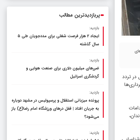
ناترازی را محدود کند، نه سفره مردم
پربازدیدترین مطالب
بازدید:
ایجاد 2 هزار فرصت شغلی برای مددجویان طی ۵
سال گذشته
ای
بازدید:
ضررهای میلیون دلاری برای صنعت هوایی و
 در تردد
گردشگری اسرائیل
 شهرداری‌ها
بازدید:
پرونده میزبانی استقلال و پرسپولیس در مشهد دوباره
دامات
به جریان افتاد | قفل در‌های ورزشگاه امام رضا(ع) باز
دان،
می‌شود؟
بازدید:
 شناسایی