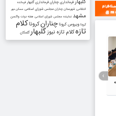
گلبهار
فرمانداری چناران
فرمانداری گلبهار
فرمانده
انتظامی شهرستان چناران
مجلس شورای اسلامی
مسکن مهر
مشهد
واکسن
نماینده مجلس شورای اسلامی
هفته دولت
کلام
چناران
کرونا
ویروس کرونا
کرونا
تازه
گلبهار
کلام تازه نیوز
گلمکان
›
ه
ریع
شهد-
شورای اداری شهرستان گلبهار با محوریت
اجتماع
گرامیداشت پنجم مرداد و تجلیل از
کشور و