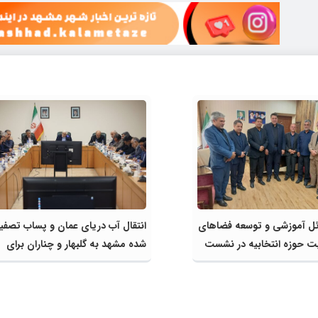
ل آموزشی و توسعه فضاهای
انتقال آب دریای عمان و پساب تصفی
یت حوزه انتخابیه در نشست
شده مشهد به گلبهار و چناران برای
 کمیسیون آموزش مجلس با
مصارف صنعتی و کشاورزی | لزوم تس
زش و پرورش خراسان رضوی
در اجرای پروژه‌های قطار و آزادراه م
گلبهار- چناران