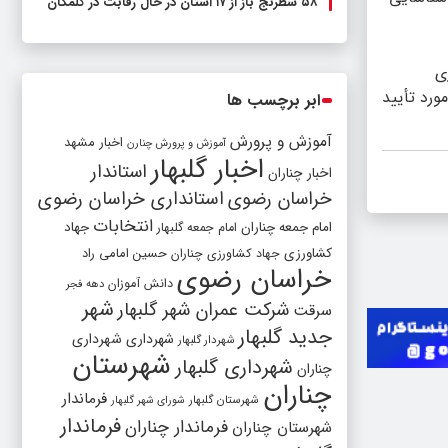
۵۸ شطرنج‌ باز از ۱۷ استان در حال رقابت در گلمکان
ی
ورد تأیید
ابر برچسب ها
آموزش و پرورش
اخبار مشهد
آموزش و پرورش چنارن
اخبار گلبهار
استاندار
اخبار چناران
خراسان رضوی
استانداری خراسان رضوی
انتخابات
امام جمعه چناران
جهاد
امام جمعه گلبهار
کشاورزی
جهاد کشاورزی چناران
حسین امامی راد
خراسان رضوی
دانش آموزان
دهه فجر
شهر
شرکت عمران شهر گلبهار
سرقت
جدید گلبهار
شهرداری
شهرداری
شهردار گلبهار
شهرستان
شهرداری گلبهار
چناران
چناران
فرماندار
شهرستان گلبهار
شورای شهر گلبهار
فرماندار
فرماندار چناران
شهرستان چناران