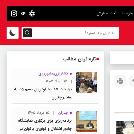
رباره ما
ثبت سفارش
تازه ترین مطالب
کشاورزی،دامپروری
15 مرداد 1405
پرداخت ۸۵ میلیارد ریال تسهیلات به
عشایر چناران
چناران
15 مرداد 1405
برنامه‌ریزی برای برگزاری نمایشگاه
جامع اشتغال و نوآوری بانوان در