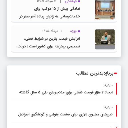
فرهنگی
11 مرداد 1405
مدیرکل آموزش و پرورش خراسان رضوی
آمادگی بیش از ۱۵ موکب برای
خدمات‌رسانی به زائران پیاده آخر صفر در
شهرستان چناران
ویژه
11 مرداد 1405
افزایش قیمت بنزین در شرایط فعلی،
تصمیمی پرهزینه برای کشور است | دولت،
قاچاق سوخت و عوامل اصلی ناترازی را
محدود کند، نه سفره مردم
پربازدیدترین مطالب
بازدید:
ایجاد 2 هزار فرصت شغلی برای مددجویان طی ۵ سال گذشته
بازدید:
ضررهای میلیون دلاری برای صنعت هوایی و گردشگری اسرائیل