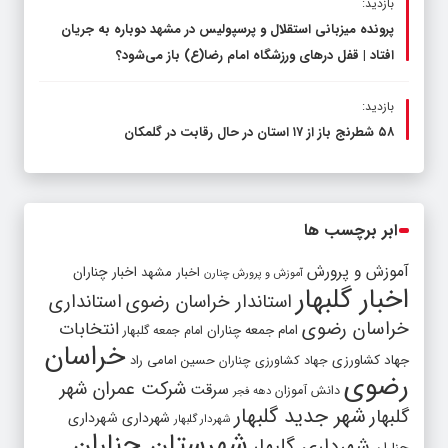
بازدید:
پرونده میزبانی استقلال و پرسپولیس در مشهد دوباره به جریان
افتاد | قفل در‌های ورزشگاه امام رضا(ع) باز می‌شود؟
بازدید:
۵۸ شطرنج‌ باز از ۱۷ استان در حال رقابت در گلمکان
ابر برچسب ها
آموزش و پرورش
اخبار مشهد
اخبار چناران
آموزش و پرورش چنارن
اخبار گلبهار
استاندار خراسان رضوی
استانداری
خراسان رضوی
انتخابات
امام جمعه چناران
امام جمعه گلبهار
خراسان
جهاد کشاورزی
جهاد کشاورزی چناران
حسین امامی راد
رضوی
شرکت عمران شهر
سرقت
دانش آموزان
دهه فجر
شهر جدید گلبهار
گلبهار
شهرداری
شهرداری
شهردار گلبهار
شهرستان چناران
شهرداری گلبهار
چناران