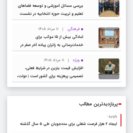
بررسی مسائل آموزشی و توسعه فضاهای
تعلیم و تربیت حوزه انتخابیه در نشست
مشترک عضو کمیسیون آموزش مجلس با
فرهنگی
11 مرداد 1405
مدیرکل آموزش و پرورش خراسان رضوی
آمادگی بیش از ۱۵ موکب برای
خدمات‌رسانی به زائران پیاده آخر صفر در
شهرستان چناران
ویژه
11 مرداد 1405
افزایش قیمت بنزین در شرایط فعلی،
تصمیمی پرهزینه برای کشور است | دولت،
قاچاق سوخت و عوامل اصلی ناترازی را
محدود کند، نه سفره مردم
پربازدیدترین مطالب
بازدید:
ایجاد 2 هزار فرصت شغلی برای مددجویان طی ۵ سال گذشته