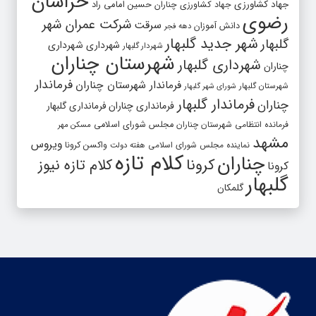
خراسان
جهاد کشاورزی
جهاد کشاورزی چناران
حسین امامی راد
رضوی
شرکت عمران شهر
سرقت
دانش آموزان
دهه فجر
شهر جدید گلبهار
گلبهار
شهرداری
شهرداری
شهردار گلبهار
شهرستان چناران
شهرداری گلبهار
چناران
فرماندار
فرماندار شهرستان چناران
شهرستان گلبهار
شورای شهر گلبهار
فرماندار گلبهار
چناران
فرمانداری چناران
فرمانداری گلبهار
فرمانده انتظامی شهرستان چناران
مجلس شورای اسلامی
مسکن مهر
مشهد
ویروس
واکسن کرونا
نماینده مجلس شورای اسلامی
هفته دولت
کلام تازه
چناران
کرونا
کلام تازه نیوز
کرونا
گلبهار
گلمکان