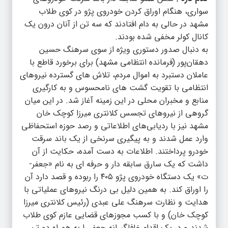
سواری، هنگام اوراق کردن خودروی پژو در کوی طلاب
مشهد در حالی به دام افتادند که سه تن از آنان درون یک
کانال کولر مخفی شده بودند.
به دنبال صدور دستوری ویژه از سوی سرهنگ حسین
دهقان‌پور (فرمانده انتظامی مشهد) برای برخورد قاطع با
عاملان دستبرد به اموال مردم، تلاش های گسترده نیروهای
انتظامی با تقویت گشت های نامحسوس و به کارگیری
منابع و مخبران محلی در این زمینه آغاز شد. در این میان
گروهی از نیروهای تجسس کلانتری میرزا کوچک خان
مشهد نیز با ردیابی‌های اطلاعاتی و رصد حوزه استحفاظی
وارد عمل شدند و به پیگیری سرنخی از یک باند سرقت
خودرو پرداختند. اطلاعات به دست آمده، حکایت از آن
داشت که یک سارق سابقه دار و حرفه ای به نام «جعفر-
ت» یک دستگاه خودروی پژو ۴۰۵ را ربوده و قصد دارد آن
را اوراق کند. به همین دلیل بی درنگ نیروهای عملیاتی با
هدایت و نظارت سرهنگ علی عبدی (رئیس کلانتری میرزا
کوچک خان) و با کسب مجوزهای قضایی عازم کوی طلاب
شدند و در یک اقدام غافلگیرانه جعفر را به همراه دو تن