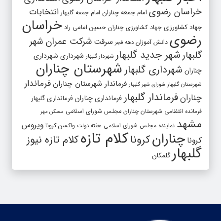
خراسان رضوی
انتخابات
امام جمعه چناران
امام جمعه گلبهار
خراسان
جهاد کشاورزی
جهاد کشاورزی چناران
حسین امامی راد
رضوی
شرکت عمران شهر
سرقت
دانش آموزان
دهه فجر
شهر جدید گلبهار
گلبهار
شهرداری
شهرداری
شهردار گلبهار
شهرستان چناران
شهرداری گلبهار
چناران
فرماندار
فرماندار شهرستان چناران
شهرستان گلبهار
شورای شهر گلبهار
فرماندار گلبهار
چناران
فرمانداری چناران
فرمانداری گلبهار
فرمانده انتظامی شهرستان چناران
مجلس شورای اسلامی
مسکن مهر
مشهد
ویروس
واکسن کرونا
نماینده مجلس شورای اسلامی
هفته دولت
کلام تازه
چناران
کرونا
کلام تازه نیوز
کرونا
گلبهار
گلمکان