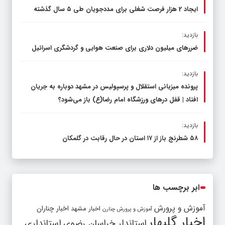
ایجاد 2 هزار فرصت شغلی برای مددجویان طی ۵ سال گذشته
بازدید:
ضررهای میلیون دلاری برای صنعت هوایی و گردشگری اسرائیل
بازدید:
پرونده میزبانی استقلال و پرسپولیس در مشهد دوباره به جریان
افتاد | قفل در‌های ورزشگاه امام رضا(ع) باز می‌شود؟
بازدید:
۵۸ شطرنج‌ باز از ۱۷ استان در حال رقابت در گلمکان
ابر برچسب ها
آموزش و پرورش
اخبار مشهد
اخبار چناران
آموزش و پرورش چنارن
اخبار گلبهار
استاندار خراسان رضوی
استانداری