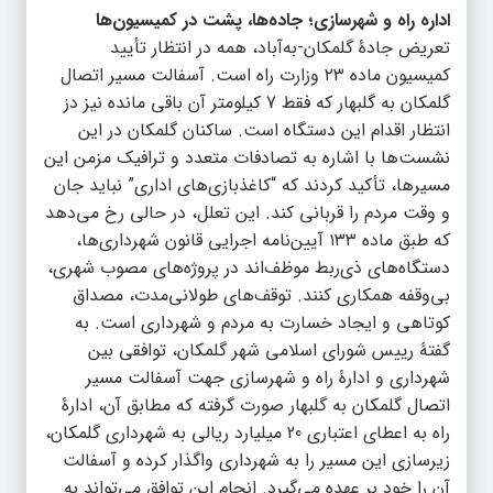
اداره راه و شهرسازی؛ جاده‌ها، پشت در کمیسیون‌ها
تعریض جادۀ گلمکان-به‌آباد، همه در انتظار تأیید
کمیسیون ماده ۲۳ وزارت راه است. آسفالت مسیر اتصال
گلمکان به گلبهار که فقط 7 کیلومتر آن باقی مانده نیز دز
انتظار اقدام این دستگاه است. ساکنان گلمکان در این
نشست‌ها با اشاره به تصادفات متعدد و ترافیک مزمن این
مسیرها، تأکید کردند که “کاغذبازی‌های اداری” نباید جان
و وقت مردم را قربانی کند. این تعلل، در حالی رخ می‌دهد
که طبق ماده ۱۳۳ آیین‌نامه اجرایی قانون شهرداری‌ها،
دستگاه‌های ذی‌ربط موظف‌اند در پروژه‌های مصوب شهری،
بی‌وقفه همکاری کنند. توقف‌های طولانی‌مدت، مصداق
کوتاهی و ایجاد خسارت به مردم و شهرداری است. به
گفتۀ رییس شورای اسلامی شهر گلمکان، توافقی بین
شهرداری و ادارۀ راه و شهرسازی جهت آسفالت مسیر
اتصال گلمکان به گلبهار صورت گرفته که مطابق آن، ادارۀ
راه به اعطای اعتباری 20 میلیارد ریالی به شهرداری گلمکان،
زیرسازی این مسیر را به شهرداری واگذار کرده و آسفالت
آن را خود بر عهده می‌گیرد. انجام این توافق می‌تواند به