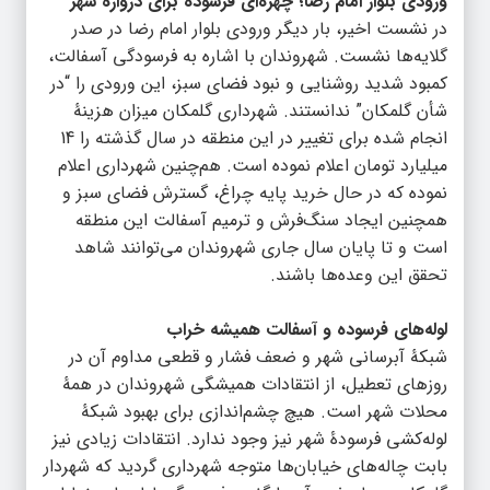
ورودی بلوار امام رضا؛ چهره‌ای فرسوده برای دروازۀ شهر
در نشست اخیر، بار دیگر ورودی بلوار امام رضا در صدر
گلایه‌ها نشست. شهروندان با اشاره به فرسودگی آسفالت،
کمبود شدید روشنایی و نبود فضای سبز، این ورودی را “در
شأن گلمکان” ندانستند. شهرداری گلمکان میزان هزینۀ
انجام شده برای تغییر در این منطقه در سال گذشته را 14
میلیارد تومان اعلام نموده است. هم‌چنین شهرداری اعلام
نموده که در حال خرید پایه چراغ، گسترش فضای سبز و
همچنین ایجاد سنگ‌فرش و ترمیم آسفالت این منطقه
است و تا پایان سال جاری شهروندان می‌توانند شاهد
تحقق این وعده‌ها باشند.
لوله‌های فرسوده و آسفالت همیشه خراب
شبکۀ آبرسانی شهر و ضعف فشار و قطعی مداوم آن در
روزهای تعطیل، از انتقادات همیشگی شهروندان در همۀ
محلات شهر است. هیچ چشم‌اندازی برای بهبود شبکۀ
لوله‌کشی فرسودۀ شهر نیز وجود ندارد. انتقادات زیادی نیز
بابت چاله‌های خیابان‌ها متوجه شهرداری گردید که شهردار