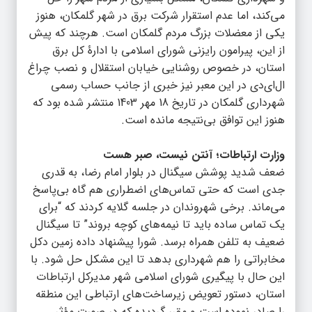
می‌کند، اما عدم استقرار شرکت برق در شهر گلمکان، هنوز
یکی از معضلات بزرگ مردم گلمکان است. هرچند که پیش
از این، پیرامون رایزنی شورای اسلامی با ادارۀ کل برق
استان، در خصوص روشنایی خیابان استقلال و نصب چراغ
ال‌ای‌دی در این معبر نیز خبری از جانب حساب رسمی
شهرداری گلمکان در تاریخ 18 مهر 1403 منتشر شده بود که
هنوز این توافق بی‌نتیجه مانده است.
وزارت ارتباطات؛ آنتن نیست، صبر هست
ضعف شدید پوشش سیگنال در بلوار امام رضا، به قدری
جدی است که حتی تماس‌های اضطراری هم گاه بی‌پاسخ
می‌ماند. برخی شهروندان در جلسه گلایه کردند که “برای
یک تماس ساده باید تا نیمه‌های کوچه بروند” تا سیگنال
ضعیف به تلفن همراه برسد. شورا پیشنهاد داده زمین دکل
مخابراتی را هم شهرداری بدهد تا این مشکل حل شود. با
این حال با پیگیری شورای اسلامی شهر مدیرکل ارتباطات
استان، دستور تعویض زیرساخت‌های ارتباطی این منطقه
را صادر نموده است و مقرر گردیده که در صورت مؤثر