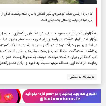
اول دنیا در تولید زباله‌های ‌پلاستیکی است.
برگزار شد اظهار داشت: در راستای پایبندی به خط‌مشی این هیات،
در ادامه رییس هیأت کوهنوردی گلبهار نیز با اشاره به اینکه کم
برداشته است،گفت: حفظ محیط‌زیست، وظیفه‌ای ملی است که همه ب
امیر گلمکانی بیان داشت: مباحث مربوط به محیط‌زیست همواره مو
رعایت الزامات این مسئله مهم، نسبت به تهیه و ابلاغ دستورالع
تولیدزباله پلاستیکی