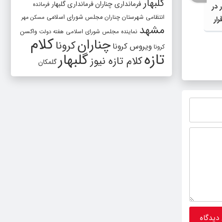
گلبهار
فرمانداری چناران
فرمانداری گلبهار
فرمانده
 در
انتظامی شهرستان چناران
مجلس شورای اسلامی
مسکن مهر
ار
مشهد
واکسن
نماینده مجلس شورای اسلامی
هفته دولت
کلام
چناران
کرونا
ویروس کرونا
مسیر توسعه، نوسازی تجهیزات و اجرای
مدیریت
کرونا
تازه
گلبهار
کلام تازه نیوز
پروژه‌های زیرساختی مورد نیاز شهر با
مردم د
گلمکان
جدیت ادامه خواهد داشت