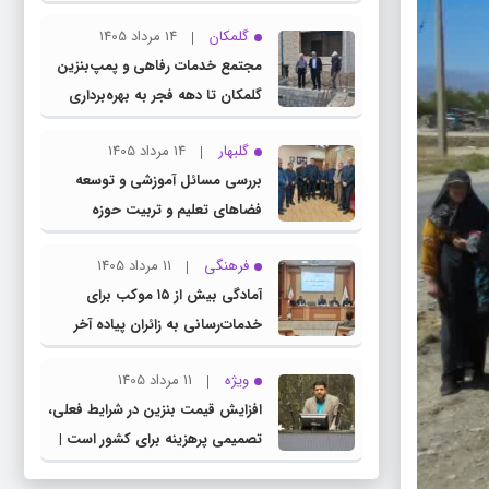
چناران
گلمکان
14 مرداد 1405
مجتمع خدمات رفاهی و پمپ‌بنزین
گلمکان تا دهه فجر به بهره‌برداری
می‌رسد
گلبهار
14 مرداد 1405
بررسی مسائل آموزشی و توسعه
فضاهای تعلیم و تربیت حوزه
انتخابیه در نشست مشترک عضو
فرهنگی
11 مرداد 1405
کمیسیون آموزش مجلس با مدیرکل
آمادگی بیش از ۱۵ موکب برای
آموزش و پرورش خراسان رضوی
خدمات‌رسانی به زائران پیاده آخر
صفر در شهرستان چناران
ویژه
11 مرداد 1405
افزایش قیمت بنزین در شرایط فعلی،
تصمیمی پرهزینه برای کشور است |
دولت، قاچاق سوخت و عوامل اصلی