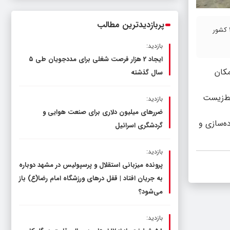
ناترازی را محدود کند، نه سفره مردم
پربازدیدترین مطالب
کلام‌تازه | رئیس هیات کوهنوردی شهر گلمکان با بیان اینکه وضعیت ایران از لحاظ مصرف پلاستیک چندان خوب نیست،گفت: بر اساس آمارهای جهانی ایران جزو ۲۰ کشور
بازدید:
ایجاد 2 هزار فرصت شغلی برای مددجویان طی ۵
بیعت در گلمکان
سال گذشته
یط‌زیست
بازدید:
ضررهای میلیون دلاری برای صنعت هوایی و
ه‌سازی و
گردشگری اسرائیل
بازدید:
پرونده میزبانی استقلال و پرسپولیس در مشهد دوباره
به جریان افتاد | قفل در‌های ورزشگاه امام رضا(ع) باز
می‌شود؟
بازدید: