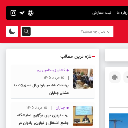
رباره ما
ثبت سفارش
تازه ترین مطالب
کشاورزی،دامپروری
15 مرداد 1405
پرداخت ۸۵ میلیارد ریال تسهیلات به
عشایر چناران
چناران
15 مرداد 1405
برنامه‌ریزی برای برگزاری نمایشگاه
جامع اشتغال و نوآوری بانوان در