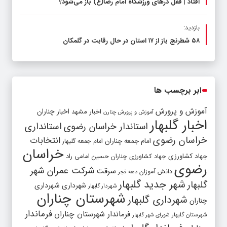
افتاد | قفل در‌های ورزشگاه امام رضا(ع) باز می‌شود؟
بازدید:
۵۸ شطرنج‌ باز از ۱۷ استان در حال رقابت در گلمکان
ابر برچسب ها
آموزش و پرورش
اخبار مشهد
اخبار چناران
آموزش و پرورش چنارن
اخبار گلبهار
استاندار خراسان رضوی
استانداری
خراسان رضوی
انتخابات
امام جمعه چناران
امام جمعه گلبهار
خراسان
جهاد کشاورزی
جهاد کشاورزی چناران
حسین امامی راد
رضوی
شرکت عمران شهر
سرقت
دانش آموزان
دهه فجر
شهر جدید گلبهار
گلبهار
شهرداری
شهرداری
شهردار گلبهار
شهرستان چناران
شهرداری گلبهار
چناران
فرماندار
فرماندار شهرستان چناران
شهرستان گلبهار
شورای شهر گلبهار