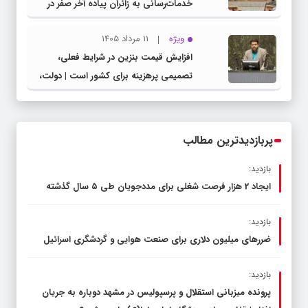
خدمات‌رسانی به زائران پیاده آخر صفر در
شهرستان چناران
ویژه
11 مرداد 1405
افزایش قیمت بنزین در شرایط فعلی،
تصمیمی پرهزینه برای کشور است | دولت،
قاچاق سوخت و عوامل اصلی ناترازی را
محدود کند، نه سفره مردم
پربازدیدترین مطالب
بازدید:
ایجاد 2 هزار فرصت شغلی برای مددجویان طی ۵ سال گذشته
بازدید:
ضررهای میلیون دلاری برای صنعت هوایی و گردشگری اسرائیل
بازدید:
پرونده میزبانی استقلال و پرسپولیس در مشهد دوباره به جریان