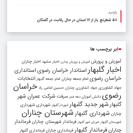
بازدید:
۵۸ شطرنج‌ باز از ۱۷ استان در حال رقابت در گلمکان
ابر برچسب ها
آموزش و پرورش
اخبار مشهد
اخبار چناران
آموزش و پرورش چنارن
اخبار گلبهار
استاندار خراسان رضوی
استانداری
خراسان رضوی
انتخابات
امام جمعه چناران
امام جمعه گلبهار
خراسان
جهاد کشاورزی
جهاد کشاورزی چناران
حسین امامی راد
رضوی
شرکت عمران شهر
سرقت
دانش آموزان
دهه فجر
شهر جدید گلبهار
گلبهار
شهرداری
شهرداری
شهردار گلبهار
شهرستان چناران
شهرداری گلبهار
چناران
فرماندار
فرماندار شهرستان چناران
شهرستان گلبهار
شورای شهر گلبهار
فرماندار گلبهار
چناران
فرمانداری چناران
فرمانداری گلبهار