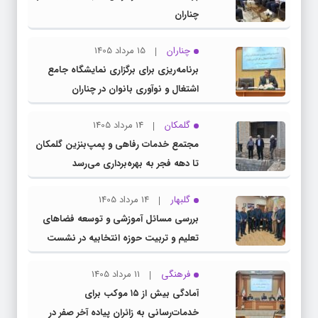
چناران
چناران
15 مرداد 1405
برنامه‌ریزی برای برگزاری نمایشگاه جامع
اشتغال و نوآوری بانوان در چناران
گلمکان
14 مرداد 1405
مجتمع خدمات رفاهی و پمپ‌بنزین گلمکان
تا دهه فجر به بهره‌برداری می‌رسد
گلبهار
14 مرداد 1405
بررسی مسائل آموزشی و توسعه فضاهای
تعلیم و تربیت حوزه انتخابیه در نشست
مشترک عضو کمیسیون آموزش مجلس با
فرهنگی
11 مرداد 1405
مدیرکل آموزش و پرورش خراسان رضوی
آمادگی بیش از ۱۵ موکب برای
خدمات‌رسانی به زائران پیاده آخر صفر در