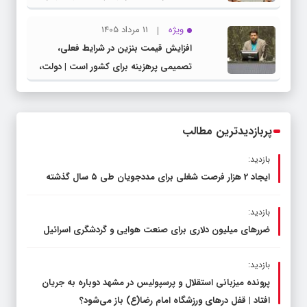
شهرستان چناران
ویژه
11 مرداد 1405
افزایش قیمت بنزین در شرایط فعلی،
تصمیمی پرهزینه برای کشور است | دولت،
قاچاق سوخت و عوامل اصلی ناترازی را
محدود کند، نه سفره مردم
پربازدیدترین مطالب
بازدید:
ایجاد 2 هزار فرصت شغلی برای مددجویان طی ۵ سال گذشته
بازدید:
ضررهای میلیون دلاری برای صنعت هوایی و گردشگری اسرائیل
بازدید:
پرونده میزبانی استقلال و پرسپولیس در مشهد دوباره به جریان
افتاد | قفل در‌های ورزشگاه امام رضا(ع) باز می‌شود؟