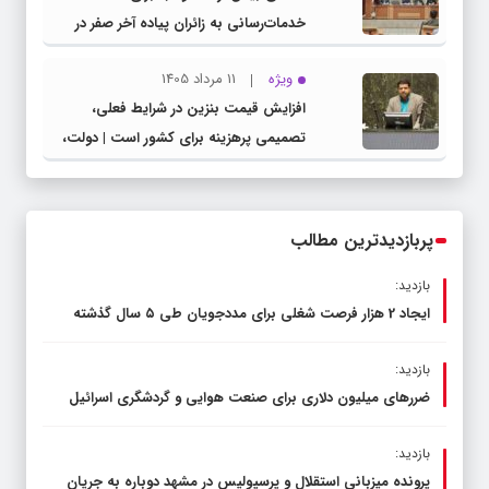
خدمات‌رسانی به زائران پیاده آخر صفر در
شهرستان چناران
ویژه
11 مرداد 1405
افزایش قیمت بنزین در شرایط فعلی،
تصمیمی پرهزینه برای کشور است | دولت،
قاچاق سوخت و عوامل اصلی ناترازی را
محدود کند، نه سفره مردم
پربازدیدترین مطالب
بازدید:
ایجاد 2 هزار فرصت شغلی برای مددجویان طی ۵ سال گذشته
بازدید:
ضررهای میلیون دلاری برای صنعت هوایی و گردشگری اسرائیل
بازدید:
پرونده میزبانی استقلال و پرسپولیس در مشهد دوباره به جریان