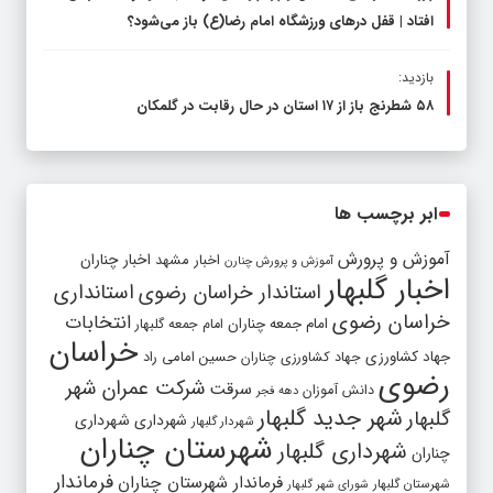
افتاد | قفل در‌های ورزشگاه امام رضا(ع) باز می‌شود؟
بازدید:
۵۸ شطرنج‌ باز از ۱۷ استان در حال رقابت در گلمکان
ابر برچسب ها
آموزش و پرورش
اخبار مشهد
اخبار چناران
آموزش و پرورش چنارن
اخبار گلبهار
استاندار خراسان رضوی
استانداری
خراسان رضوی
انتخابات
امام جمعه چناران
امام جمعه گلبهار
خراسان
جهاد کشاورزی
جهاد کشاورزی چناران
حسین امامی راد
رضوی
شرکت عمران شهر
سرقت
دانش آموزان
دهه فجر
شهر جدید گلبهار
گلبهار
شهرداری
شهرداری
شهردار گلبهار
شهرستان چناران
شهرداری گلبهار
چناران
فرماندار
فرماندار شهرستان چناران
شهرستان گلبهار
شورای شهر گلبهار