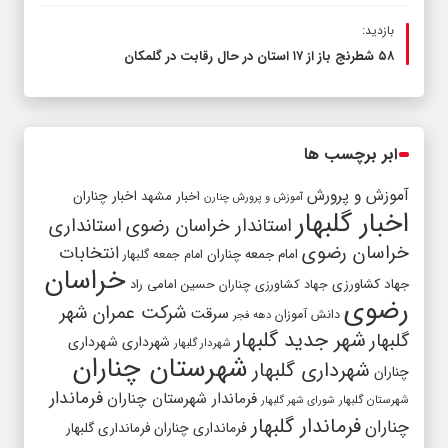
بازدید:
۵۸ شطرنج‌ باز از ۱۷ استان در حال رقابت در گلمکان
ابر برچسب ها
آموزش و پرورش
اخبار مشهد
اخبار چناران
آموزش و پرورش چنارن
اخبار گلبهار
استاندار خراسان رضوی
استانداری
خراسان رضوی
انتخابات
امام جمعه چناران
امام جمعه گلبهار
خراسان
جهاد کشاورزی
جهاد کشاورزی چناران
حسین امامی راد
رضوی
شرکت عمران شهر
سرقت
دانش آموزان
دهه فجر
شهر جدید گلبهار
گلبهار
شهرداری
شهرداری
شهردار گلبهار
شهرستان چناران
شهرداری گلبهار
چناران
فرماندار
فرماندار شهرستان چناران
شهرستان گلبهار
شورای شهر گلبهار
فرماندار گلبهار
چناران
فرمانداری چناران
فرمانداری گلبهار