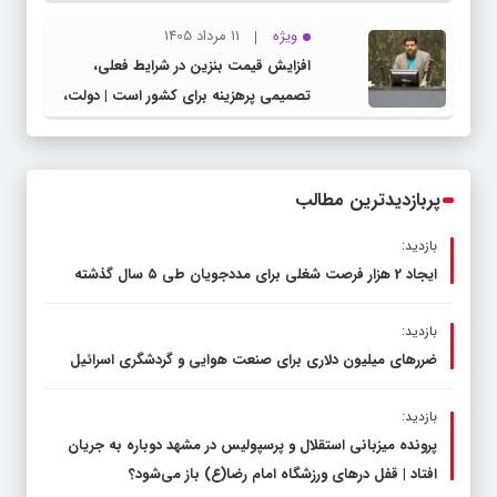
شهرستان چناران
ویژه
11 مرداد 1405
افزایش قیمت بنزین در شرایط فعلی،
تصمیمی پرهزینه برای کشور است | دولت،
قاچاق سوخت و عوامل اصلی ناترازی را
محدود کند، نه سفره مردم
پربازدیدترین مطالب
بازدید:
ایجاد 2 هزار فرصت شغلی برای مددجویان طی ۵ سال گذشته
بازدید:
ضررهای میلیون دلاری برای صنعت هوایی و گردشگری اسرائیل
بازدید:
پرونده میزبانی استقلال و پرسپولیس در مشهد دوباره به جریان
افتاد | قفل در‌های ورزشگاه امام رضا(ع) باز می‌شود؟