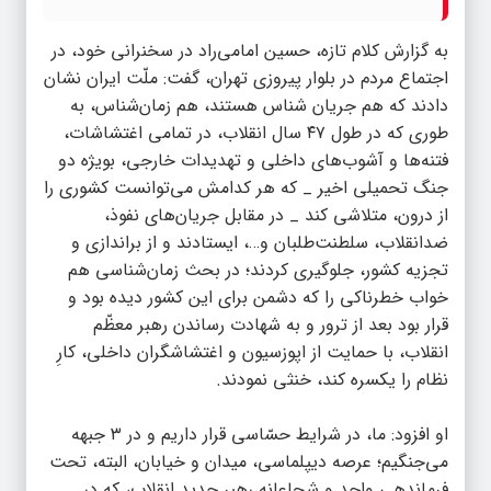
به گزارش
کلام تازه
، حسین امامی‌راد در سخنرانی خود، در
اجتماع مردم در بلوار پیروزی تهران، گفت: ملّت ایران نشان
دادند که هم جریان شناس هستند، هم زمان‌شناس، به‌
طوری که در طول ۴۷ سال انقلاب، در تمامی اغتشاشات،
فتنه‌ها و آشوب‌های داخلی و تهدیدات خارجی، بویژه دو
جنگ تحمیلی اخیر _ که هر کدامش می‌توانست کشوری را
از درون، متلاشی کند _ در مقابل جریان‌های نفوذ،
ضدانقلاب، سلطنت‌طلبان و…، ایستادند و از براندازی و
تجزیه کشور، جلوگیری کردند؛ در بحث زمان‌شناسی هم
خواب خطرناکی را که دشمن برای این کشور دیده بود و
قرار بود بعد از ترور و به شهادت رساندن رهبر معظّم
انقلاب، با حمایت از اپوزسيون و اغتشاشگران داخلی، کارِ
نظام را یکسره کند، خنثی نمودند.
او افزود: ما، در شرایط حسّاسی قرار داریم و در ۳ جبهه
می‌جنگیم؛ عرصه دیپلماسی، میدان و خیابان، البته، تحت
فرماندهی واحد و شجاعانه رهبر جدید انقلاب، که در