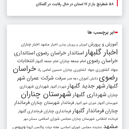
۵۸ شطرنج‌ باز از ۱۷ استان در حال رقابت در گلمکان
ابر برچسب ها
آموزش و پرورش
اخبار مشهد
اخبار چناران
آموزش و پرورش چنارن
اخبار گلبهار
استاندار خراسان رضوی
استانداری
خراسان رضوی
انتخابات
امام جمعه چناران
امام جمعه گلبهار
خراسان
جهاد کشاورزی
جهاد کشاورزی چناران
حسین امامی راد
رضوی
شرکت عمران شهر
سرقت
دانش آموزان
دهه فجر
شهر جدید گلبهار
گلبهار
شهرداری
شهرداری
شهردار گلبهار
شهرستان چناران
شهرداری گلبهار
چناران
فرماندار
فرماندار شهرستان چناران
شهرستان گلبهار
شورای شهر گلبهار
فرماندار گلبهار
چناران
فرمانداری چناران
فرمانداری گلبهار
فرمانده انتظامی شهرستان چناران
مجلس شورای اسلامی
مسکن مهر
مشهد
ویروس
واکسن کرونا
نماینده مجلس شورای اسلامی
هفته دولت