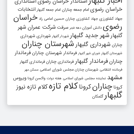
اخبار گلبهار
استاندار خراسان رضوی
استانداری
خراسان رضوی
انتخابات
امام جمعه چناران
امام جمعه گلبهار
خراسان
جهاد کشاورزی
جهاد کشاورزی چناران
حسین امامی راد
رضوی
شرکت عمران شهر
سرقت
دانش آموزان
دهه فجر
شهر جدید گلبهار
گلبهار
شهرداری
شهرداری
شهردار گلبهار
شهرستان چناران
شهرداری گلبهار
چناران
فرماندار
فرماندار شهرستان چناران
شهرستان گلبهار
شورای شهر گلبهار
فرماندار گلبهار
چناران
فرمانداری چناران
فرمانداری گلبهار
فرمانده انتظامی شهرستان چناران
مجلس شورای اسلامی
مسکن مهر
مشهد
ویروس
واکسن کرونا
نماینده مجلس شورای اسلامی
هفته دولت
کلام تازه
چناران
کرونا
کلام تازه نیوز
کرونا
گلبهار
گلمکان