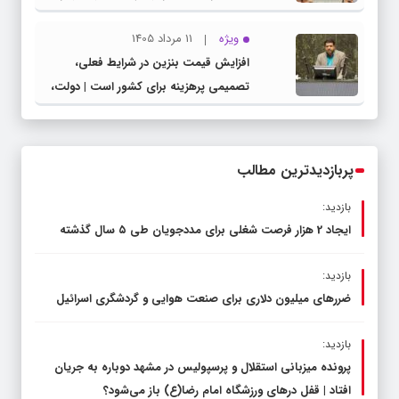
شهرستان چناران
ویژه
11 مرداد 1405
افزایش قیمت بنزین در شرایط فعلی،
تصمیمی پرهزینه برای کشور است | دولت،
قاچاق سوخت و عوامل اصلی ناترازی را
محدود کند، نه سفره مردم
پربازدیدترین مطالب
بازدید:
ایجاد 2 هزار فرصت شغلی برای مددجویان طی ۵ سال گذشته
بازدید:
ضررهای میلیون دلاری برای صنعت هوایی و گردشگری اسرائیل
بازدید:
پرونده میزبانی استقلال و پرسپولیس در مشهد دوباره به جریان
افتاد | قفل در‌های ورزشگاه امام رضا(ع) باز می‌شود؟