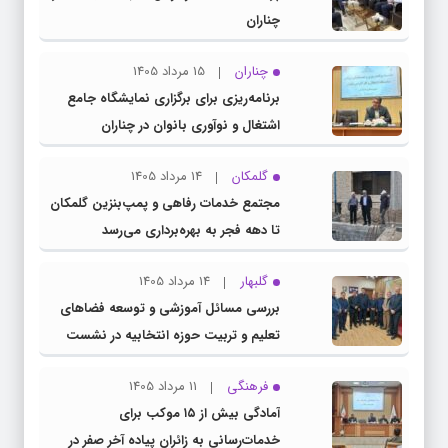
چناران
چناران
15 مرداد 1405
برنامه‌ریزی برای برگزاری نمایشگاه جامع
اشتغال و نوآوری بانوان در چناران
گلمکان
14 مرداد 1405
مجتمع خدمات رفاهی و پمپ‌بنزین گلمکان
تا دهه فجر به بهره‌برداری می‌رسد
گلبهار
14 مرداد 1405
بررسی مسائل آموزشی و توسعه فضاهای
تعلیم و تربیت حوزه انتخابیه در نشست
مشترک عضو کمیسیون آموزش مجلس با
فرهنگی
11 مرداد 1405
مدیرکل آموزش و پرورش خراسان رضوی
آمادگی بیش از ۱۵ موکب برای
خدمات‌رسانی به زائران پیاده آخر صفر در