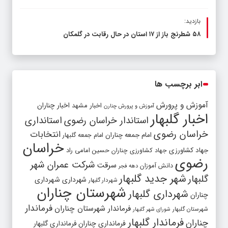
بازدید:
۵۸ شطرنج‌ باز از ۱۷ استان در حال رقابت در گلمکان
ابر برچسب ها
آموزش و پرورش
اخبار مشهد
اخبار چناران
آموزش و پرورش چنارن
اخبار گلبهار
استاندار خراسان رضوی
استانداری
خراسان رضوی
انتخابات
امام جمعه چناران
امام جمعه گلبهار
خراسان
جهاد کشاورزی
جهاد کشاورزی چناران
حسین امامی راد
رضوی
شرکت عمران شهر
سرقت
دانش آموزان
دهه فجر
شهر جدید گلبهار
گلبهار
شهرداری
شهرداری
شهردار گلبهار
شهرستان چناران
شهرداری گلبهار
چناران
فرماندار
فرماندار شهرستان چناران
شهرستان گلبهار
شورای شهر گلبهار
فرماندار گلبهار
چناران
فرمانداری چناران
فرمانداری گلبهار