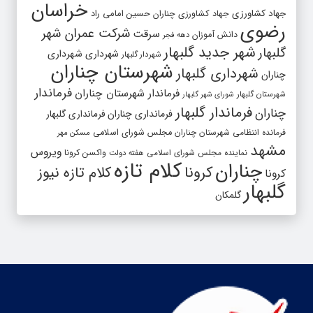
خراسان
جهاد کشاورزی
جهاد کشاورزی چناران
حسین امامی راد
رضوی
شرکت عمران شهر
سرقت
دانش آموزان
دهه فجر
شهر جدید گلبهار
گلبهار
شهرداری
شهرداری
شهردار گلبهار
شهرستان چناران
شهرداری گلبهار
چناران
فرماندار
فرماندار شهرستان چناران
شهرستان گلبهار
شورای شهر گلبهار
فرماندار گلبهار
چناران
فرمانداری چناران
فرمانداری گلبهار
فرمانده انتظامی شهرستان چناران
مجلس شورای اسلامی
مسکن مهر
مشهد
ویروس
واکسن کرونا
نماینده مجلس شورای اسلامی
هفته دولت
کلام تازه
چناران
کرونا
کلام تازه نیوز
کرونا
گلبهار
گلمکان