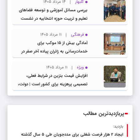
گلبهار
14 مرداد 1405
بررسی مسائل آموزشی و توسعه فضاهای
تعلیم و تربیت حوزه انتخابیه در نشست
مشترک عضو کمیسیون آموزش مجلس با
فرهنگی
11 مرداد 1405
مدیرکل آموزش و پرورش خراسان رضوی
آمادگی بیش از ۱۵ موکب برای
خدمات‌رسانی به زائران پیاده آخر صفر در
شهرستان چناران
ویژه
11 مرداد 1405
افزایش قیمت بنزین در شرایط فعلی،
تصمیمی پرهزینه برای کشور است | دولت،
قاچاق سوخت و عوامل اصلی ناترازی را
محدود کند، نه سفره مردم
پربازدیدترین مطالب
بازدید:
ایجاد 2 هزار فرصت شغلی برای مددجویان طی ۵ سال گذشته